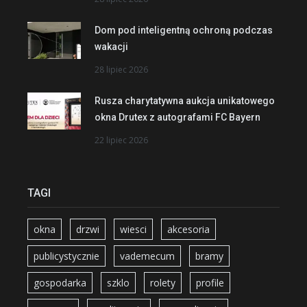
Dom pod inteligentną ochroną podczas
wakacji
28 lipiec 2026
Rusza charytatywna aukcja unikatowego
okna Drutex z autografami FC Bayern
22 lipiec 2026
TAGI
okna
drzwi
wiesci
akcesoria
publicystycznie
vademecum
bramy
gospodarka
szklo
rolety
profile