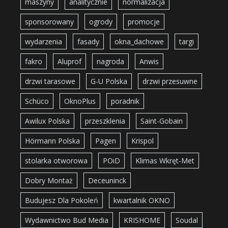
maszyny
analitycznie
normalizacja
sponsorowany
ogrody
promocje
wydarzenia
fasady
okna_dachowe
targi
fakro
Aluprof
nagroda
Anwis
drzwi tarasowe
G-U Polska
drzwi przesuwne
Schüco
OknoPlus
poradnik
Awilux Polska
przeszklenia
Saint-Gobain
Hörmann Polska
Pagen
Krispol
stolarka otworowa
POiD
Klimas Wkręt-Met
Dobry Montaż
Deceuninck
Budujesz Dla Pokoleń
kwartalnik OKNO
Wydawnictwo Bud Media
KRISHOME
Soudal