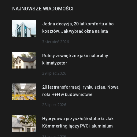
NAJNOWSZE WIADOMOŚCI
Jedna decyzja, 20 lat komfortu albo
kosztów. Jak wybrać okna na lata
3 sierpień 2026
Rolety zewnętrzne jako naturalny
klimatyzator
29 lipiec 2026
20 lat transformacji rynku ścian. Nowa
rola H+H w budownictwie
28 lipiec 2026
Hybrydowa przyszłość stolarki. Jak
Kömmerling łączy PVC i aluminium
28 lipiec 2026