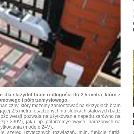
 dla skrzydeł bram o długości do 2,5 metra, które z
omowego i półprzemysłowego.
chaniczny, który możemy zamontować na skrzydłach bram
ającej 2,5 metra, osadzonych na słupkach stalowych bądź
ość wersji pozwala na użytkowanie napędu zarówno na
je 230V), jak i np. półprzemysłowych, narażonych na
żytkowania (modele 24V).
uje szereg użytecznych rozwiązań, m.in. funkcję furtki,