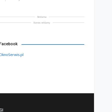
Reklama
Koniec reklamy
Facebook
OknoSerwis.pl
GI