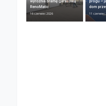
wyróżnia bramę garażową
progu – j
RenoMatic
dom prze
16 czerwiec 2026
11 czerwiec