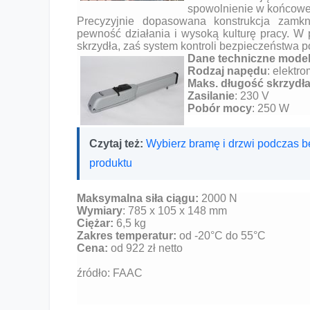
spowolnienie w końcowej
Precyzyjnie dopasowana konstrukcja zamkn
pewność działania i wysoką kulturę pracy. W 
skrzydła, zaś system kontroli bezpieczeństwa 
Dane techniczne mode
Rodzaj napędu
: elektr
Maks. długość skrzydła
Zasilanie
: 230 V
Pobór mocy
: 250 W
Czytaj też:
Wybierz bramę i drzwi podczas bez
produktu
Maksymalna siła ciągu:
2000 N
Wymiary
: 785 x 105 x 148 mm
Ciężar:
6,5 kg
Zakres temperatur:
od -20°C do 55°C
Cena:
od 922 zł netto
źródło: FAAC