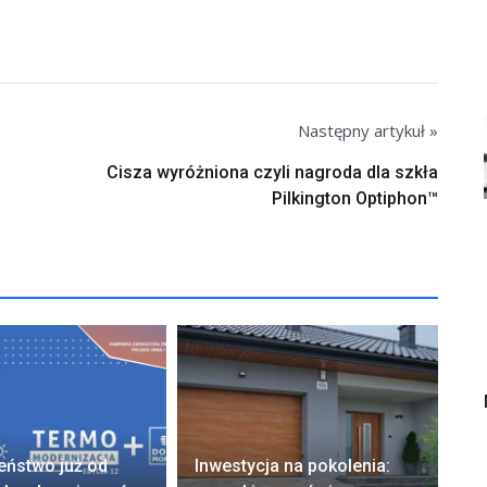
Następny artykuł »
Cisza wyróżniona czyli nagroda dla szkła
Pilkington Optiphon™
Fi
eństwo już od
Inwestycja na pokolenia:
12