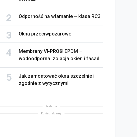
TERMOMODERNIZACJA +
wpływają na estetykę
OBRY MONTAŻ
domu? Siła tkwi w detalach
Odporność na włamanie – klasa RC3
kwiecień 2026
26 marzec 2026
Okna przeciwpożarowe
Membrany VI-PRO® EPDM –
wodoodporna izolacja okien i fasad
Jak zamontować okna szczelnie i
zgodnie z wytycznymi
Reklama
Koniec reklamy