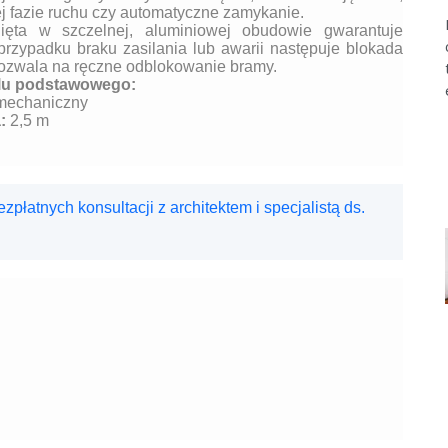
 fazie ruchu czy automatyczne zamykanie.
ięta w szczelnej, aluminiowej obudowie gwarantuje
przypadku braku zasilania lub awarii następuje blokada
pozwala na ręczne odblokowanie bramy.
lu podstawowego:
omechaniczny
:
2,5 m
płatnych konsultacji z architektem i specjalistą ds.