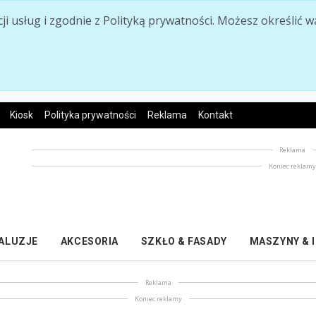
acji usług i zgodnie z Polityką prywatności. Możesz określi
Kiosk
Polityka prywatności
Reklama
Kontakt
Reklama
Koniec reklam
ŻALUZJE
AKCESORIA
SZKŁO & FASADY
MASZYNY & 
Reklama
Koniec reklamy