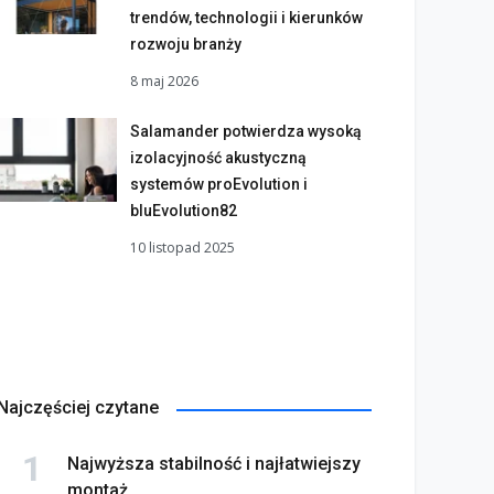
trendów, technologii i kierunków
rozwoju branży
8 maj 2026
Salamander potwierdza wysoką
izolacyjność akustyczną
systemów proEvolution i
bluEvolution82
10 listopad 2025
Najczęściej czytane
rma Hörmann partnerem
Najwyższa stabilność i najłatwiejszy
. edycji kampanii
Jak bramy garażowe
montaż