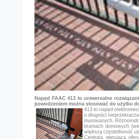
Napędy FAAC 413 – nowoczesna automatyka do bram
Napęd FAAC 413 to uniwersalne rozwiązanie
powodzeniem można stosować do użytku d
413 to napęd elektrome
o długości nieprzekracz
murowanych. Różnorodn
bramach domowych (wers
większą częstotliwość u
Centrala sterująca ofer