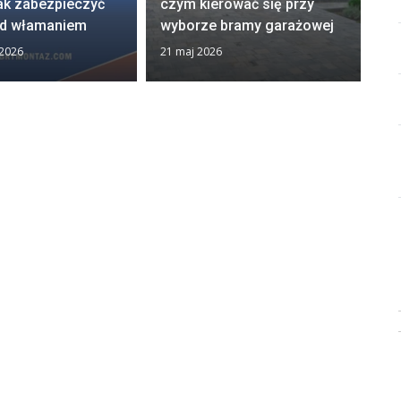
ak zabezpieczyć
czym kierować się przy
„
d włamaniem
wyborze bramy garażowej
D
 2026
21 maj 2026
13 