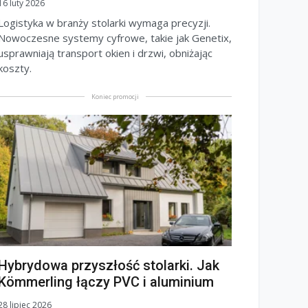
16 luty 2026
Logistyka w branży stolarki wymaga precyzji.
Nowoczesne systemy cyfrowe, takie jak Genetix,
usprawniają transport okien i drzwi, obniżając
koszty.
Koniec promocji
Hybrydowa przyszłość stolarki. Jak
Kömmerling łączy PVC i aluminium
28 lipiec 2026