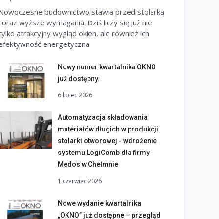
Nowoczesne budownictwo stawia przed stolarką
coraz wyższe wymagania. Dziś liczy się już nie
tylko atrakcyjny wygląd okien, ale również ich
efektywność energetyczna
Nowy numer kwartalnika OKNO
już dostępny.
6 lipiec 2026
Automatyzacja składowania
materiałów długich w produkcji
stolarki otworowej - wdrożenie
systemu LogiComb dla firmy
Medos w Chełmnie
1 czerwiec 2026
Nowe wydanie kwartalnika
„OKNO” już dostępne – przegląd