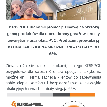
KRISPOL uruchomił promocję zimową na szeroką
gamę produktów dla domu: bramy garażowe, rolety
zewnętrzne oraz okna PVC. Producent prowadzi ją
hasłem TAKTYKA NA MROŹNE DNI – RABATY DO
65%.
KRISPOL PODPOWIADA PROMOCYJNĄ TAKTYKĘ NA MROŹNE
Zima zbliża się wielkimi krokami, dlatego KRISPOL
DNI
przygotował dla swoich Klientów specjalną taktykę na
mroźne dni. Firma zachęca klientów do zapewnienia
sobie ciepła, komfortu i bezpieczeństwo w niezwykle
atrakcyjnych cenach - rabaty sięgają 65%.