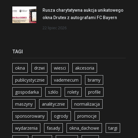
Rusza charytatywna aukcja unikatowego
okna Drutex z autografami FC Bayern
22 lipiec 2026
TAGI
okna
drzwi
wiesci
akcesoria
publicystycznie
vademecum
bramy
gospodarka
szklo
rolety
profile
maszyny
analitycznie
normalizacja
sponsorowany
ogrody
promocje
wydarzenia
fasady
okna_dachowe
targi