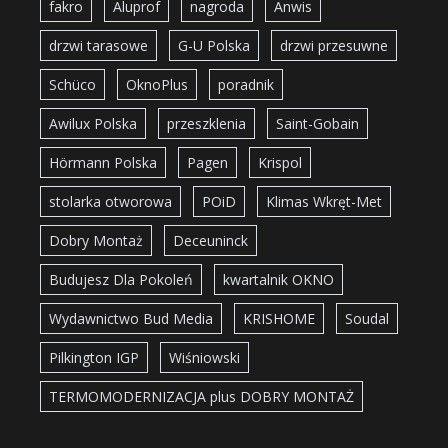
fakro
Aluprof
nagroda
Anwis
drzwi tarasowe
G-U Polska
drzwi przesuwne
Schüco
OknoPlus
poradnik
Awilux Polska
przeszklenia
Saint-Gobain
Hörmann Polska
Pagen
Krispol
stolarka otworowa
POiD
Klimas Wkręt-Met
Dobry Montaż
Deceuninck
Budujesz Dla Pokoleń
kwartalnik OKNO
Wydawnictwo Bud Media
KRISHOME
Soudal
Pilkington IGP
Wiśniowski
TERMOMODERNIZACJA plus DOBRY MONTAŻ