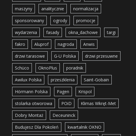
maszyny
analitycznie
normalizacja
sponsorowany
ogrody
promocje
wydarzenia
fasady
okna_dachowe
targi
fakro
Aluprof
nagroda
Anwis
drzwi tarasowe
G-U Polska
drzwi przesuwne
Schüco
OknoPlus
poradnik
Awilux Polska
przeszklenia
Saint-Gobain
Hörmann Polska
Pagen
Krispol
stolarka otworowa
POiD
Klimas Wkręt-Met
Dobry Montaż
Deceuninck
Budujesz Dla Pokoleń
kwartalnik OKNO