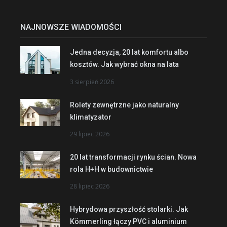
NAJNOWSZE WIADOMOŚCI
Jedna decyzja, 20 lat komfortu albo
kosztów. Jak wybrać okna na lata
3 sierpień 2026
Rolety zewnętrzne jako naturalny
klimatyzator
29 lipiec 2026
20 lat transformacji rynku ścian. Nowa
rola H+H w budownictwie
28 lipiec 2026
Hybrydowa przyszłość stolarki. Jak
Kömmerling łączy PVC i aluminium