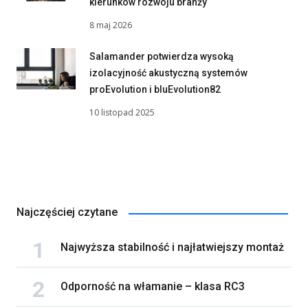
kierunków rozwoju branży
8 maj 2026
Salamander potwierdza wysoką
izolacyjność akustyczną systemów
proEvolution i bluEvolution82
10 listopad 2025
Najczęściej czytane
Najwyższa stabilność i najłatwiejszy montaż
Odporność na włamanie – klasa RC3