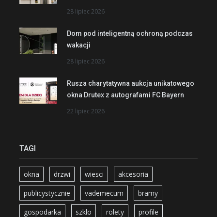
28 lipiec 2026
Dom pod inteligentną ochroną podczas
wakacji
28 lipiec 2026
Rusza charytatywna aukcja unikatowego
okna Drutex z autografami FC Bayern
22 lipiec 2026
TAGI
okna
drzwi
wiesci
akcesoria
publicystycznie
vademecum
bramy
gospodarka
szklo
rolety
profile