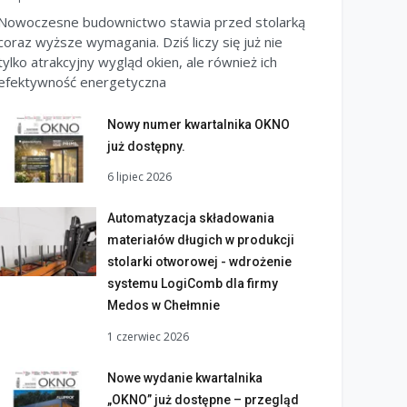
Nowoczesne budownictwo stawia przed stolarką
coraz wyższe wymagania. Dziś liczy się już nie
tylko atrakcyjny wygląd okien, ale również ich
efektywność energetyczna
Nowy numer kwartalnika OKNO
już dostępny.
6 lipiec 2026
Automatyzacja składowania
materiałów długich w produkcji
stolarki otworowej - wdrożenie
systemu LogiComb dla firmy
Medos w Chełmnie
1 czerwiec 2026
Nowe wydanie kwartalnika
„OKNO” już dostępne – przegląd