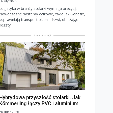
16 luty 2026
Logistyka w branży stolarki wymaga precyzji.
Nowoczesne systemy cyfrowe, takie jak Genetix,
usprawniają transport okien i drzwi, obniżając
koszty.
Koniec promocji
Hybrydowa przyszłość stolarki. Jak
Kömmerling łączy PVC i aluminium
28 lipiec 2026