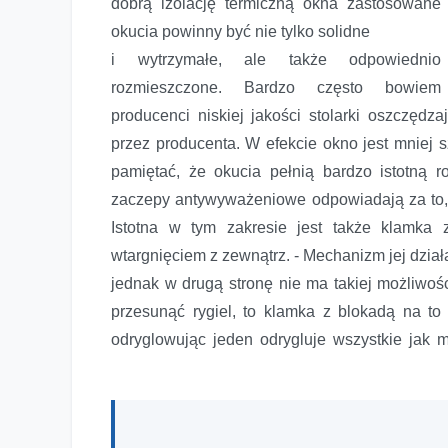
dobrą izolację termiczną okna zastosowane
okucia powinny być nie tylko solidne
i wytrzymałe, ale także odpowiednio
rozmieszczone. Bardzo często bowiem
producenci niskiej jakości stolarki oszczędza
przez producenta. W efekcie okno jest mniej 
pamiętać, że okucia pełnią bardzo istotną 
zaczepy antywyważeniowe odpowiadają za to, 
Istotna w tym zakresie jest także klamka 
wtargnięciem z zewnątrz. - Mechanizm jej dział
jednak w drugą stronę nie ma takiej możliwośc
przesunąć rygiel, to klamka z blokadą na t
odryglowując jeden odrygluje wszystkie jak