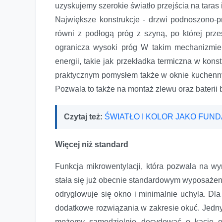
uzyskujemy szerokie światło przejścia na taras
Największe konstrukcje - drzwi podnoszon
równi z podłogą próg z szyną, po której prz
ogranicza wysoki próg W takim mechanizmie n
energii, takie jak przekładka termiczna w kon
praktycznym pomysłem także w oknie kuchennym
Pozwala to także na montaż zlewu oraz bateri
Czytaj też:
ŚWIATŁO I KOLOR JAKO FUN
Więcej niż standard
Funkcja mikrowentylacji, która pozwala na w
stała się już obecnie standardowym wyposażen
odryglowuje się okno i minimalnie uchyla. D
dodatkowe rozwiązania w zakresie okuć. Jednym
możemy samodzielnie decydować o kącie ot