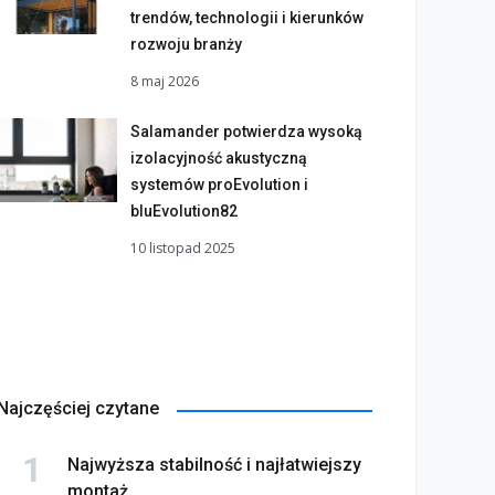
trendów, technologii i kierunków
rozwoju branży
8 maj 2026
Salamander potwierdza wysoką
izolacyjność akustyczną
systemów proEvolution i
bluEvolution82
10 listopad 2025
Najczęściej czytane
Najwyższa stabilność i najłatwiejszy
montaż