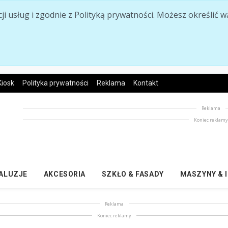
acji usług i zgodnie z Polityką prywatności. Możesz określi
Kiosk
Polityka prywatności
Reklama
Kontakt
Reklama
Koniec reklam
ŻALUZJE
AKCESORIA
SZKŁO & FASADY
MASZYNY & 
Reklama
Koniec reklamy