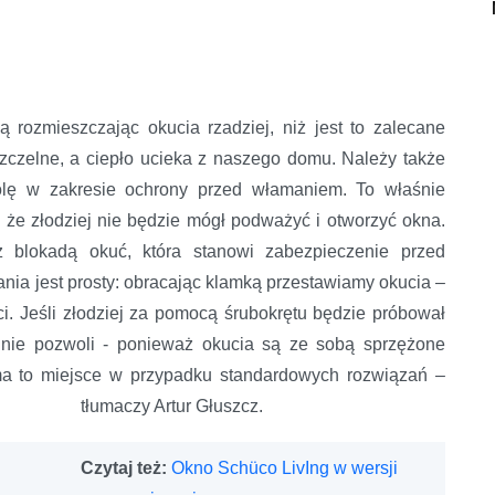
ją rozmieszczając okucia rzadziej, niż jest to zalecane
szczelne, a ciepło ucieka z naszego domu. Należy także
rolę w zakresie ochrony przed włamaniem. To właśnie
że złodziej nie będzie mógł podważyć i otworzyć okna.
z blokadą okuć, która stanowi zabezpieczenie przed
ania jest prosty: obracając klamką przestawiamy okucia –
i. Jeśli złodziej za pomocą śrubokrętu będzie próbował
o nie pozwoli - ponieważ okucia są ze sobą sprzężone
 ma to miejsce w przypadku standardowych rozwiązań –
tłumaczy Artur Głuszcz.
Czytaj też:
Okno Schüco LivIng w wersji