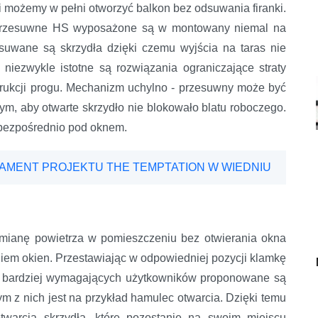
 i możemy w pełni otworzyć balkon bez odsuwania firanki.
o-przesuwne HS wyposażone są w montowany niemal na
esuwane są skrzydła dzięki czemu wyjścia na taras nie
iezwykle istotne są rozwiązania ograniczające straty
strukcji progu. Mechanizm uchylno - przesuwny może być
, aby otwarte skrzydło nie blokowało blatu roboczego.
i bezpośrednio pod oknem.
DAMENT PROJEKTU THE TEMPTATION W WIEDNIU
ymianę powietrza w pomieszczeniu bez otwierania okna
iem okien. Przestawiając w odpowiedniej pozycji klamkę
la bardziej wymagających użytkowników proponowane są
 z nich jest na przykład hamulec otwarcia. Dzięki temu
warcia skrzydła, które pozostanie na swoim miejscu