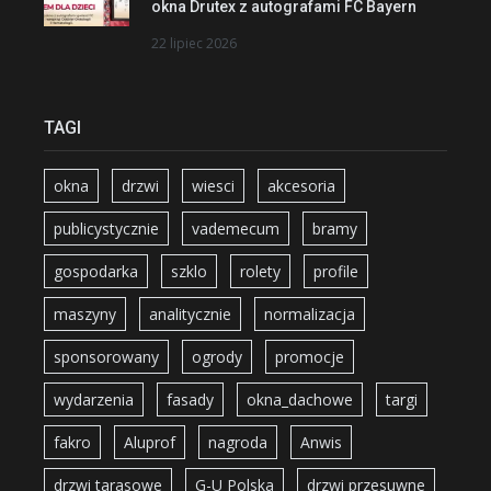
okna Drutex z autografami FC Bayern
22 lipiec 2026
TAGI
okna
drzwi
wiesci
akcesoria
publicystycznie
vademecum
bramy
gospodarka
szklo
rolety
profile
maszyny
analitycznie
normalizacja
sponsorowany
ogrody
promocje
wydarzenia
fasady
okna_dachowe
targi
fakro
Aluprof
nagroda
Anwis
drzwi tarasowe
G-U Polska
drzwi przesuwne