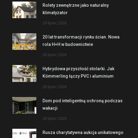
Rolety zewnętrzne jako naturalny
klimatyzator
29 lipiec 2026
20 lat transformacji rynku ścian. Nowa
rola H+H w budownictwie
28 lipiec 2026
Hybrydowa przyszłość stolarki. Jak
Kömmerling łączy PVC i aluminium
28 lipiec 2026
Dom pod inteligentną ochroną podczas
wakacji
28 lipiec 2026
Rusza charytatywna aukcja unikatowego