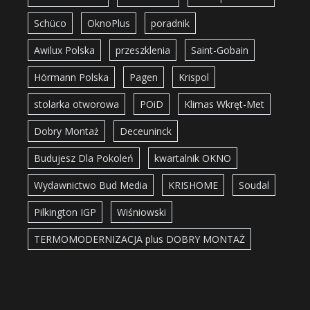
Schüco
OknoPlus
poradnik
Awilux Polska
przeszklenia
Saint-Gobain
Hörmann Polska
Pagen
Krispol
stolarka otworowa
POiD
Klimas Wkręt-Met
Dobry Montaż
Deceuninck
Budujesz Dla Pokoleń
kwartalnik OKNO
Wydawnictwo Bud Media
KRISHOME
Soudal
Pilkington IGP
Wiśniowski
TERMOMODERNIZACJA plus DOBRY MONTAŻ