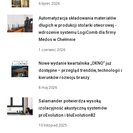
6 lipiec 2026
Automatyzacja składowania materiałów
długich w produkcji stolarki otworowej -
wdrożenie systemu LogiComb dla firmy
Medos w Chełmnie
1 czerwiec 2026
Nowe wydanie kwartalnika „OKNO” już
dostępne – przegląd trendów, technologii i
kierunków rozwoju branży
8 maj 2026
Salamander potwierdza wysoką
izolacyjność akustyczną systemów
proEvolution i bluEvolution82
10 listopad 2025