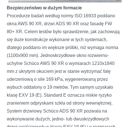
Bezpieczeństwo w dużym formacie
Procedurze badań według normy ISO 16933 poddano
okna AWS 90 XR, drzwi ADS 90 XR oraz fasadę FW
80+ XR. Celem testów było sprawdzenie, jak zachowują
się duże konstrukcje wykonane w tych systemach,
dlatego poddano im większe próbki, niż wymaga norma
(1100x900 mm). Jednoskrzydłowe okno rozwierno-
uchylne Schüco AWS 90 XR o wymiarach 1210x1840
mm z ukrytymi okuciem jest w stanie wytrzymać falę
uderzeniową o sile 169 kPa, wygenerowaną przez
wybuch oddalony o 19 metrów. Tym samym uzyskało
klasę EXV 19 (E). Standard E oznacza niskie ryzyko
zranieniem odpryskami szkła od strony wewnętrznej.
System drzwiowy Schüco ADS 90 XR pozwala na
wykonywanie dużych, jedno- lub dwuskrzydłowych
drzwi wejściowych w klasie EXV 19 (E) i o rozmiarach