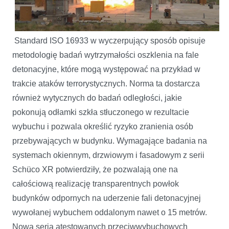
Standard ISO 16933 w wyczerpujący sposób opisuje
metodologię badań wytrzymałości oszklenia na fale
detonacyjne, które mogą występować na przykład w
trakcie ataków terrorystycznych. Norma ta dostarcza
również wytycznych do badań odległości, jakie
pokonują odłamki szkła stłuczonego w rezultacie
wybuchu i pozwala określić ryzyko zranienia osób
przebywających w budynku. Wymagające badania na
systemach okiennym, drzwiowym i fasadowym z serii
Schüco XR potwierdziły, że pozwalają one na
całościową realizację transparentnych powłok
budynków odpornych na uderzenie fali detonacyjnej
wywołanej wybuchem oddalonym nawet o 15 metrów.
Nowa seria atestowanych przeciwwybuchowych