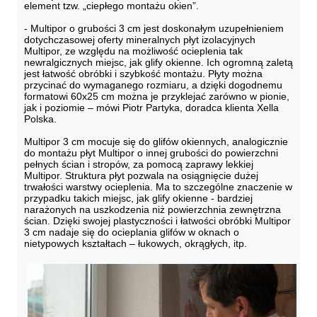
element tzw. „ciepłego montażu okien”. 

- Multipor o grubości 3 cm jest doskonałym uzupełnieniem 
dotychczasowej oferty mineralnych płyt izolacyjnych 
Multipor, ze względu na możliwość ocieplenia tak 
newralgicznych miejsc, jak glify okienne. Ich ogromną zaletą 
jest łatwość obróbki i szybkość montażu. Płyty można 
przycinać do wymaganego rozmiaru, a dzięki dogodnemu 
formatowi 60x25 cm można je przyklejać zarówno w pionie, 
jak i poziomie – mówi Piotr Partyka, doradca klienta Xella 
Polska. 

Multipor 3 cm mocuje się do glifów okiennych, analogicznie 
do montażu płyt Multipor o innej grubości do powierzchni 
pełnych ścian i stropów, za pomocą zaprawy lekkiej 
Multipor. Struktura płyt pozwala na osiągnięcie dużej 
trwałości warstwy ocieplenia. Ma to szczególne znaczenie w 
przypadku takich miejsc, jak glify okienne - bardziej 
narażonych na uszkodzenia niż powierzchnia zewnętrzna 
ścian. Dzięki swojej plastyczności i łatwości obróbki Multipor 
3 cm nadaje się do ocieplania glifów w oknach o 
nietypowych kształtach – łukowych, okrągłych, itp. 
