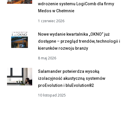
wdrożenie systemu LogiComb dla firmy
Medos w Chełmnie
1 czerwiec 2026
Nowe wydanie kwartalnika „OKNO” już
dostępne – przegląd trendów, technologii i
kierunków rozwoju branży
8 maj 2026
Salamander potwierdza wysoką
izolacyjność akustyczną systemów
proEvolution i bluEvolution82
10 listopad 2025