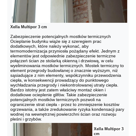
Xella Multipor 3 cm
Zabezpieczenie potencjalnych mostków termicznych 

Ocieplanie budynku wiąże się z szeregiem prac 
dodatkowych, które należy wykonać, aby 
termomodernizacja przyniosła pożądany efekt. Jednym z 
elementów jest odpowiednie zabezpieczenie termiczne 
połączeń ścian ze stolarką okienną i drzwiową, w celu 
wyeliminowania mostków termicznych. Mostek termiczny to 
element przegrody budowlanej o znacznie wyższym, niż 
sąsiadujące z nim elementy, współczynniku przewodzenia 
ciepła, w konsekwencji prowadzący do punktowego 
wychładzania przegrody i niekontrolowanej utraty ciepła. 
Bardzo istotny jest zatem właściwy montaż okien i 
dodatkowe ocieplenie glifów. Takie zabezpieczenie 
potencjalnych mostków termicznych pozwoli na 
ograniczenie strat ciepła - przez to zmniejszenie kosztów 
ogrzewania, a także zredukowanie ryzyka kondensacji pary 
wodnej na wewnętrznej powierzchni ścian oraz rozwoju 
Xella Multipor 3 
cm