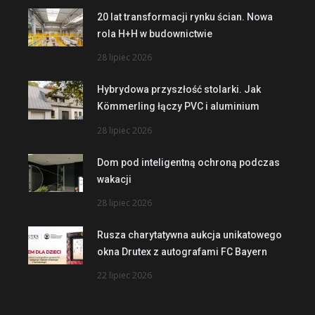
20 lat transformacji rynku ścian. Nowa
rola H+H w budownictwie
28 lipiec 2026
Hybrydowa przyszłość stolarki. Jak
Kömmerling łączy PVC i aluminium
28 lipiec 2026
Dom pod inteligentną ochroną podczas
wakacji
28 lipiec 2026
Rusza charytatywna aukcja unikatowego
okna Drutex z autografami FC Bayern
22 lipiec 2026