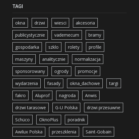
TAGI
okna
drzwi
wiesci
akcesoria
publicystycznie
vademecum
bramy
gospodarka
szklo
rolety
profile
maszyny
analitycznie
normalizacja
sponsorowany
ogrody
promocje
wydarzenia
fasady
okna_dachowe
targi
fakro
Aluprof
nagroda
Anwis
drzwi tarasowe
G-U Polska
drzwi przesuwne
Schüco
OknoPlus
poradnik
Awilux Polska
przeszklenia
Saint-Gobain