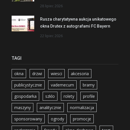
28 lipiec 2026
Rusza charytatywna aukcja unikatowego
okna Drutex z autografami FC Bayern
22 lipiec 2026
TAGI
okna
drzwi
wiesci
akcesoria
publicystycznie
vademecum
bramy
gospodarka
szklo
rolety
profile
maszyny
analitycznie
normalizacja
sponsorowany
ogrody
promocje