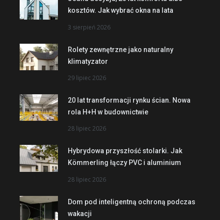
kosztów. Jak wybrać okna na lata
3 sierpień 2026
Rolety zewnętrzne jako naturalny
klimatyzator
29 lipiec 2026
20 lat transformacji rynku ścian. Nowa
rola H+H w budownictwie
28 lipiec 2026
Hybrydowa przyszłość stolarki. Jak
Kömmerling łączy PVC i aluminium
28 lipiec 2026
Dom pod inteligentną ochroną podczas
wakacji