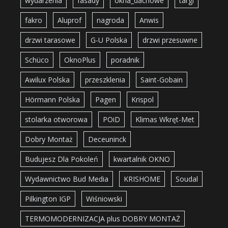
wydarzenia
fasady
okna_dachowe
targi
fakro
Aluprof
nagroda
Anwis
drzwi tarasowe
G-U Polska
drzwi przesuwne
Schüco
OknoPlus
poradnik
Awilux Polska
przeszklenia
Saint-Gobain
Hörmann Polska
Pagen
Krispol
stolarka otworowa
POiD
Klimas Wkręt-Met
Dobry Montaż
Deceuninck
Budujesz Dla Pokoleń
kwartalnik OKNO
Wydawnictwo Bud Media
KRISHOME
Soudal
Pilkington IGP
Wiśniowski
TERMOMODERNIZACJA plus DOBRY MONTAŻ