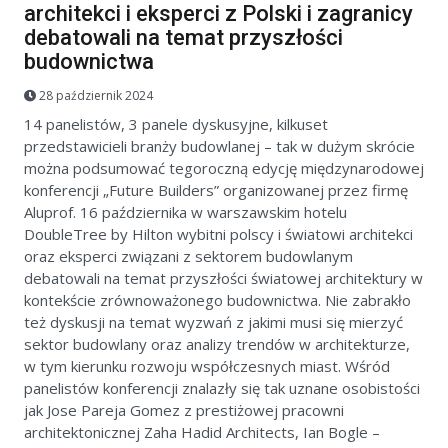
architekci i eksperci z Polski i zagranicy
debatowali na temat przyszłości
budownictwa
28 październik 2024
14 panelistów, 3 panele dyskusyjne, kilkuset
przedstawicieli branży budowlanej – tak w dużym skrócie
można podsumować tegoroczną edycję międzynarodowej
konferencji „Future Builders” organizowanej przez firmę
Aluprof. 16 października w warszawskim hotelu
DoubleTree by Hilton wybitni polscy i światowi architekci
oraz eksperci związani z sektorem budowlanym
debatowali na temat przyszłości światowej architektury w
kontekście zrównoważonego budownictwa. Nie zabrakło
też dyskusji na temat wyzwań z jakimi musi się mierzyć
sektor budowlany oraz analizy trendów w architekturze,
w tym kierunku rozwoju współczesnych miast. Wśród
panelistów konferencji znalazły się tak uznane osobistości
jak Jose Pareja Gomez z prestiżowej pracowni
architektonicznej Zaha Hadid Architects, Ian Bogle –