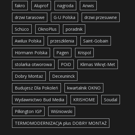
fakro
Aluprof
nagroda
Anwis
drzwi tarasowe
G-U Polska
drzwi przesuwne
Schüco
OknoPlus
poradnik
Awilux Polska
przeszklenia
Saint-Gobain
Hörmann Polska
Pagen
Krispol
stolarka otworowa
POiD
Klimas Wkręt-Met
Dobry Montaż
Deceuninck
Budujesz Dla Pokoleń
kwartalnik OKNO
Wydawnictwo Bud Media
KRISHOME
Soudal
Pilkington IGP
Wiśniowski
TERMOMODERNIZACJA plus DOBRY MONTAŻ