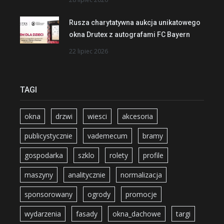
Rusza charytatywna aukcja unikatowego
okna Drutex z autografami FC Bayern
22 lipiec 2026
TAGI
okna
drzwi
wiesci
akcesoria
publicystycznie
vademecum
bramy
gospodarka
szklo
rolety
profile
maszyny
analitycznie
normalizacja
sponsorowany
ogrody
promocje
wydarzenia
fasady
okna_dachowe
targi