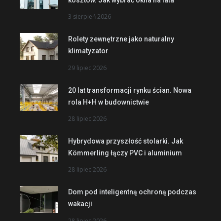
kosztów. Jak wybrać okna na lata
3 sierpień 2026
Rolety zewnętrzne jako naturalny
klimatyzator
29 lipiec 2026
20 lat transformacji rynku ścian. Nowa
rola H+H w budownictwie
28 lipiec 2026
Hybrydowa przyszłość stolarki. Jak
Kömmerling łączy PVC i aluminium
28 lipiec 2026
Dom pod inteligentną ochroną podczas
wakacji
28 lipiec 2026