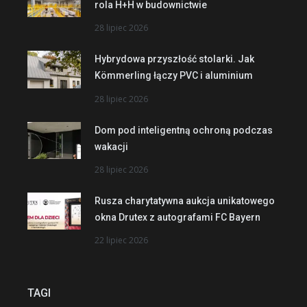
rola H+H w budownictwie
28 lipiec 2026
Hybrydowa przyszłość stolarki. Jak
Kömmerling łączy PVC i aluminium
28 lipiec 2026
Dom pod inteligentną ochroną podczas
wakacji
28 lipiec 2026
Rusza charytatywna aukcja unikatowego
okna Drutex z autografami FC Bayern
22 lipiec 2026
TAGI