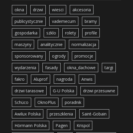
okna
drzwi
wiesci
akcesoria
publicystycznie
vademecum
bramy
gospodarka
szklo
rolety
profile
maszyny
analitycznie
normalizacja
sponsorowany
ogrody
promocje
wydarzenia
fasady
okna_dachowe
targi
fakro
Aluprof
nagroda
Anwis
drzwi tarasowe
G-U Polska
drzwi przesuwne
Schüco
OknoPlus
poradnik
Awilux Polska
przeszklenia
Saint-Gobain
Hörmann Polska
Pagen
Krispol