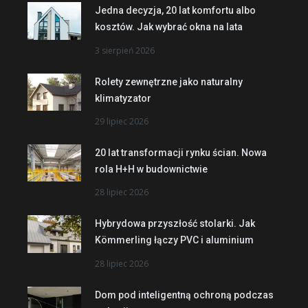
Jedna decyzja, 20 lat komfortu albo
kosztów. Jak wybrać okna na lata
3 sierpień 2026
Rolety zewnętrzne jako naturalny
klimatyzator
29 lipiec 2026
20 lat transformacji rynku ścian. Nowa
rola H+H w budownictwie
28 lipiec 2026
Hybrydowa przyszłość stolarki. Jak
Kömmerling łączy PVC i aluminium
28 lipiec 2026
Dom pod inteligentną ochroną podczas