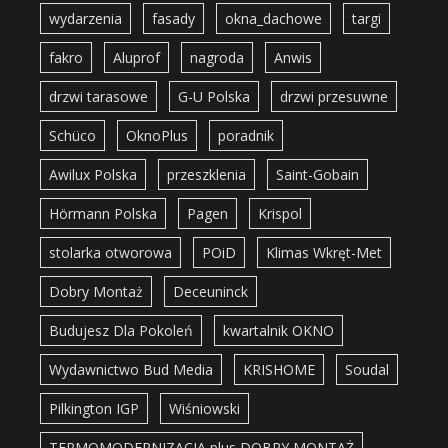
wydarzenia
fasady
okna_dachowe
targi
fakro
Aluprof
nagroda
Anwis
drzwi tarasowe
G-U Polska
drzwi przesuwne
Schüco
OknoPlus
poradnik
Awilux Polska
przeszklenia
Saint-Gobain
Hörmann Polska
Pagen
Krispol
stolarka otworowa
POiD
Klimas Wkręt-Met
Dobry Montaż
Deceuninck
Budujesz Dla Pokoleń
kwartalnik OKNO
Wydawnictwo Bud Media
KRISHOME
Soudal
Pilkington IGP
Wiśniowski
TERMOMODERNIZACJA plus DOBRY MONTAŻ