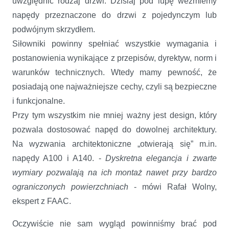
uwzględnić rodzaj drzwi. Dzisiaj pod lupę weźmiemy
napędy przeznaczone do drzwi z pojedynczym lub
podwójnym skrzydłem.
Siłowniki powinny spełniać wszystkie wymagania i
postanowienia wynikające z przepisów, dyrektyw, norm i
warunków technicznych. Wtedy mamy pewność, że
posiadają one najważniejsze cechy, czyli są bezpieczne
i funkcjonalne.
Przy tym wszystkim nie mniej ważny jest design, który
pozwala dostosować napęd do dowolnej architektury.
Na wyzwania architektoniczne „otwierają się” m.in.
napędy A100 i A140. -
Dyskretna elegancja i zwarte
wymiary pozwalają na ich montaż nawet przy bardzo
ograniczonych powierzchniach
- mówi Rafał Wolny,
ekspert z FAAC.
Oczywiście nie sam wygląd powinniśmy brać pod