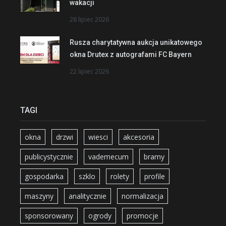
wakacji
28 lipiec 2026
Rusza charytatywna aukcja unikatowego
okna Drutex z autografami FC Bayern
22 lipiec 2026
TAGI
okna
drzwi
wiesci
akcesoria
publicystycznie
vademecum
bramy
gospodarka
szklo
rolety
profile
maszyny
analitycznie
normalizacja
sponsorowany
ogrody
promocje