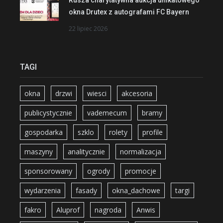
okna Drutex z autografami FC Bayern
22 lipiec 2026
TAGI
okna
drzwi
wiesci
akcesoria
publicystycznie
vademecum
bramy
gospodarka
szklo
rolety
profile
maszyny
analitycznie
normalizacja
sponsorowany
ogrody
promocje
wydarzenia
fasady
okna_dachowe
targi
fakro
Aluprof
nagroda
Anwis