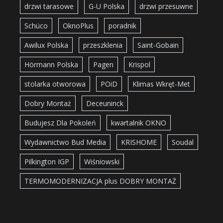
drzwi tarasowe
G-U Polska
drzwi przesuwne
Schüco
OknoPlus
poradnik
Awilux Polska
przeszklenia
Saint-Gobain
Hörmann Polska
Pagen
Krispol
stolarka otworowa
POiD
Klimas Wkręt-Met
Dobry Montaż
Deceuninck
Budujesz Dla Pokoleń
kwartalnik OKNO
Wydawnictwo Bud Media
KRISHOME
Soudal
Pilkington IGP
Wiśniowski
TERMOMODERNIZACJA plus DOBRY MONTAŻ