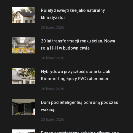
Rolety zewnętrzne jako naturalny
klimatyzator
29 lipiec 2026
20 lat transformacji rynku ścian. Nowa
rola H+H w budownictwie
28 lipiec 2026
Hybrydowa przyszłość stolarki. Jak
Kömmerling łączy PVC i aluminium
28 lipiec 2026
Dom pod inteligentną ochroną podczas
wakacji
28 lipiec 2026
Rusza charytatywna aukcja unikatowego