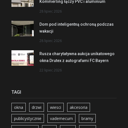
Kömmerling łączy PVC i aluminium
28 lipiec 2026
Dom pod inteligentną ochroną podczas
wakacji
28 lipiec 2026
Rusza charytatywna aukcja unikatowego
okna Drutex z autografami FC Bayern
22 lipiec 2026
TAGI
okna
drzwi
wiesci
akcesoria
publicystycznie
vademecum
bramy