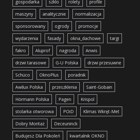
gospodarka
szklo
rolety
profile
maszyny
analitycznie
normalizacja
sponsorowany
ogrody
promocje
wydarzenia
fasady
okna_dachowe
targi
fakro
Aluprof
nagroda
Anwis
drzwi tarasowe
G-U Polska
drzwi przesuwne
Schüco
OknoPlus
poradnik
Awilux Polska
przeszklenia
Saint-Gobain
Hörmann Polska
Pagen
Krispol
stolarka otworowa
POiD
Klimas Wkręt-Met
Dobry Montaż
Deceuninck
Budujesz Dla Pokoleń
kwartalnik OKNO