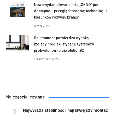
Nowe wydanie kwartalnika „OKNO” już
dostępne – przegląd trendów, technologii i
kierunków rozwoju branży
8 maj 2026
Salamander potwierdza wysoką
izolacyjność akustyczną systemów
proEvolution i bluEvolution82
10 listopad 2025
Najczęściej czytane
Najwyższa stabilność i najłatwiejszy montaż