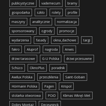
publicystycznie
vademecum
bramy
gospodarka
szklo
rolety
profile
maszyny
analitycznie
normalizacja
sponsorowany
ogrody
promocje
wydarzenia
fasady
okna_dachowe
targi
fakro
Aluprof
nagroda
Anwis
drzwi tarasowe
G-U Polska
drzwi przesuwne
Schüco
OknoPlus
poradnik
Awilux Polska
przeszklenia
Saint-Gobain
Hörmann Polska
Pagen
Krispol
stolarka otworowa
POiD
Klimas Wkręt-Met
Dobry Montaż
Deceuninck