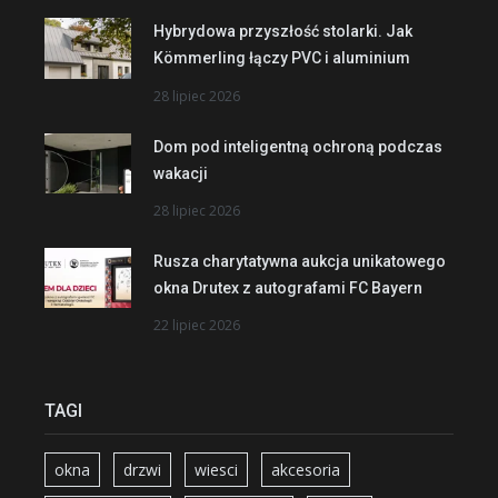
Hybrydowa przyszłość stolarki. Jak
Kömmerling łączy PVC i aluminium
28 lipiec 2026
Dom pod inteligentną ochroną podczas
wakacji
28 lipiec 2026
Rusza charytatywna aukcja unikatowego
okna Drutex z autografami FC Bayern
22 lipiec 2026
TAGI
okna
drzwi
wiesci
akcesoria