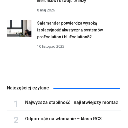
kierunków rozwoju branży
8 maj 2026
Salamander potwierdza wysoką
izolacyjność akustyczną systemów
proEvolution i bluEvolution82
10 listopad 2025
Najczęściej czytane
Najwyższa stabilność i najłatwiejszy montaż
Odporność na włamanie – klasa RC3