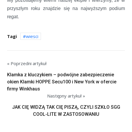
My pozostajemy wierni naszej ekipie i wierzymy, że w
przyszłym roku znajdzie się na najwyższym podium
regat.
Tagi
wiesci
« Poprzedni artykuł
Klamka z kluczykiem – podwójne zabezpieczenie
okien Klamki HOPPE Secu100 i New York w ofercie
firmy Winkhaus
Następny artykuł »
JAK CIĘ WIDZĄ TAK CIĘ PISZĄ, CZYLI SZKŁO SGG
COOL-LITE W ZASTOSOWANIU