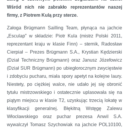
Wśród nich nie zabrakło reprezentantów naszej
firmy, z Piotrem Kulą przy sterze.
Załoga Brügmann Sailling Team, płynąca na jachcie
„Esculap” w składzie: Piotr Kula (mistrz Polski 2011,
reprezentant kraju w klasie Finn) – sternik, Radosław
Cierpiał – Prezes Brügmann S.A., Krystian Kędzierski
(Dział Techniczny Brügmann) oraz Janusz Józefowicz
(Dział SUR Brügmann) po ubiegłorocznym zwycięstwie
i zdobyciu pucharu, miała spory apetyt na kolejne laury.
Niestety, po ciężkiej walce, nie udało jej się obronić
tytułu mistrzowskiego i ostatecznie uplasowała się na
piątym miejscu w klasie T2, uzyskując trzecią lokatę w
klasyfikacji generalnej. Błękitną Wstęgę Zalewu
Włocławskiego oraz puchar prezesa Anwil S.A.
wywalczył Tomasz Szychowiak na jachcie POL10100,