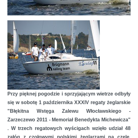
XXXIV Regaty Błękitnej Wstęgi Zalewu Włocławskiego
Przy pięknej pogodzie i sprzyjającym wietrze odbyły
się w sobotę 1 października XXXIV regaty żeglarskie
"Błękitna Wstęga Zalewu Włocławskiego -
Zarzeczewo 2011 - Memoriał Benedykta Michewicza"
. W trzech regatowych wyścigach wzięło udział 48
załóg z czołowymi polskimi żeglarzami na czele.