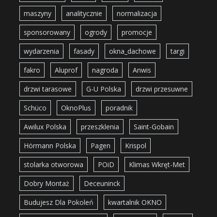
maszyny
analitycznie
normalizacja
sponsorowany
ogrody
promocje
wydarzenia
fasady
okna_dachowe
targi
fakro
Aluprof
nagroda
Anwis
drzwi tarasowe
G-U Polska
drzwi przesuwne
Schüco
OknoPlus
poradnik
Awilux Polska
przeszklenia
Saint-Gobain
Hörmann Polska
Pagen
Krispol
stolarka otworowa
POiD
Klimas Wkręt-Met
Dobry Montaż
Deceuninck
Budujesz Dla Pokoleń
kwartalnik OKNO