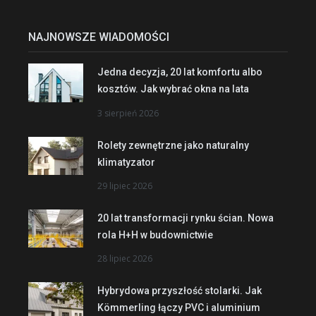
NAJNOWSZE WIADOMOŚCI
Jedna decyzja, 20 lat komfortu albo
kosztów. Jak wybrać okna na lata
3 sierpień 2026
Rolety zewnętrzne jako naturalny
klimatyzator
29 lipiec 2026
20 lat transformacji rynku ścian. Nowa
rola H+H w budownictwie
28 lipiec 2026
Hybrydowa przyszłość stolarki. Jak
Kömmerling łączy PVC i aluminium