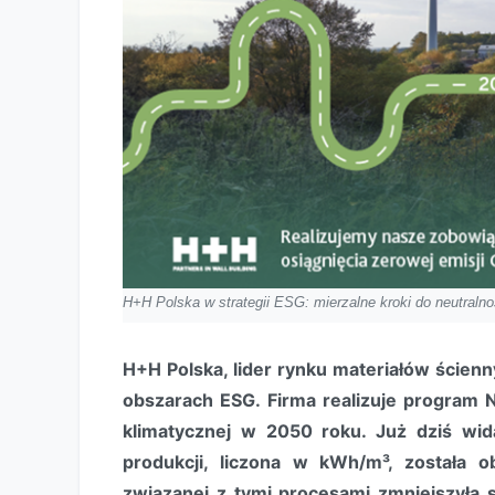
H+H Polska w strategii ESG: mierzalne kroki do neutralno
H+H Polska, lider rynku materiałów ścien
obszarach ESG. Firma realizuje program N
klimatycznej w 2050 roku. Już dziś wi
produkcji, liczona w kWh/m³, została 
związanej z tymi procesami zmniejszyła