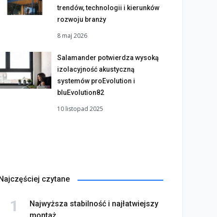
trendów, technologii i kierunków
rozwoju branży
8 maj 2026
Salamander potwierdza wysoką
izolacyjność akustyczną
systemów proEvolution i
bluEvolution82
10 listopad 2025
Najczęściej czytane
Najwyższa stabilność i najłatwiejszy
montaż