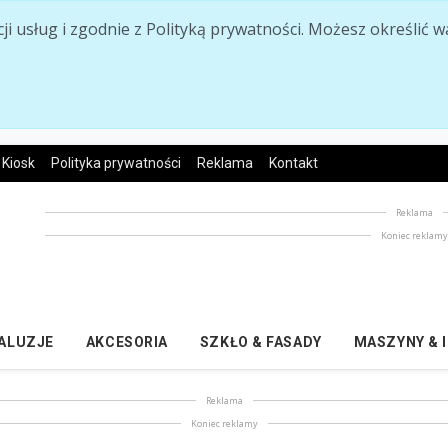
acji usług i zgodnie z Polityką prywatności. Możesz określi
Kiosk
Polityka prywatności
Reklama
Kontakt
Reklama
Koniec reklam
ŻALUZJE
AKCESORIA
SZKŁO & FASADY
MASZYNY & 
Reklama
Koniec reklamy