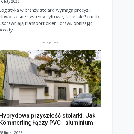
16 luty 2026
Logistyka w branży stolarki wymaga precyzji.
Nowoczesne systemy cyfrowe, takie jak Genetix,
usprawniają transport okien i drzwi, obniżając
koszty.
Koniec promocji
Hybrydowa przyszłość stolarki. Jak
Kömmerling łączy PVC i aluminium
28 lipiec 2026