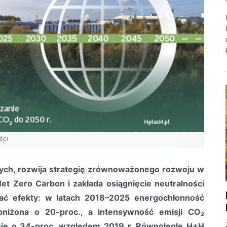
ści
nych, rozwija strategię zrównoważonego rozwoju w
et Zero Carbon i zakłada osiągnięcie neutralności
dać efekty: w latach 2018–2025 energochłonność
obniżona o 20-proc., a intensywność emisji CO₂
 się o 34-proc. względem 2019 r. Równolegle H+H