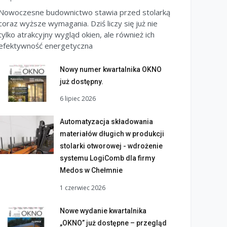
Nowoczesne budownictwo stawia przed stolarką
coraz wyższe wymagania. Dziś liczy się już nie
tylko atrakcyjny wygląd okien, ale również ich
efektywność energetyczna
Nowy numer kwartalnika OKNO
już dostępny.
6 lipiec 2026
Automatyzacja składowania
materiałów długich w produkcji
stolarki otworowej - wdrożenie
systemu LogiComb dla firmy
Medos w Chełmnie
1 czerwiec 2026
Nowe wydanie kwartalnika
„OKNO” już dostępne – przegląd