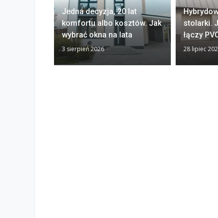
Jedna decyzja, 20 lat
Hybrydow
komfortu albo kosztów. Jak
stolarki.
wybrać okna na lata
łączy PVC
3 sierpień 2026
28 lipiec 20