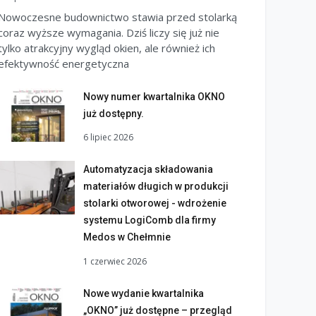
Nowoczesne budownictwo stawia przed stolarką
coraz wyższe wymagania. Dziś liczy się już nie
tylko atrakcyjny wygląd okien, ale również ich
efektywność energetyczna
Nowy numer kwartalnika OKNO
już dostępny.
6 lipiec 2026
Automatyzacja składowania
materiałów długich w produkcji
stolarki otworowej - wdrożenie
systemu LogiComb dla firmy
Medos w Chełmnie
1 czerwiec 2026
Nowe wydanie kwartalnika
„OKNO” już dostępne – przegląd