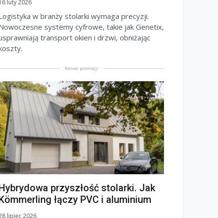
16 luty 2026
Logistyka w branży stolarki wymaga precyzji.
Nowoczesne systemy cyfrowe, takie jak Genetix,
usprawniają transport okien i drzwi, obniżając
koszty.
Koniec promocji
Hybrydowa przyszłość stolarki. Jak
Kömmerling łączy PVC i aluminium
28 lipiec 2026