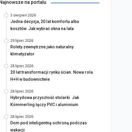
Najnowsze na portalu
ektryczne okna dachowe
komfort, bezpieczeństwo
Kiedy okno „traci” swoje
3 sierpień 2026
automatyzacja
parametry
Jedna decyzja, 20 lat komfortu albo
kosztów. Jak wybrać okna na lata
lipiec 2026
22 lipiec 2026
29 lipiec 2026
Rolety zewnętrzne jako naturalny
klimatyzator
28 lipiec 2026
20 lat transformacji rynku ścian. Nowa rola
H+H w budownictwie
28 lipiec 2026
Hybrydowa przyszłość stolarki. Jak
Kömmerling łączy PVC i aluminium
28 lipiec 2026
Dom pod inteligentną ochroną podczas
wakacji