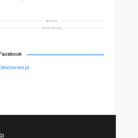
Reklama
Koniec reklamy
Facebook
OknoSerwis.pl
GI