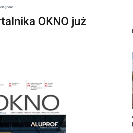
ostępne
talnika OKNO już