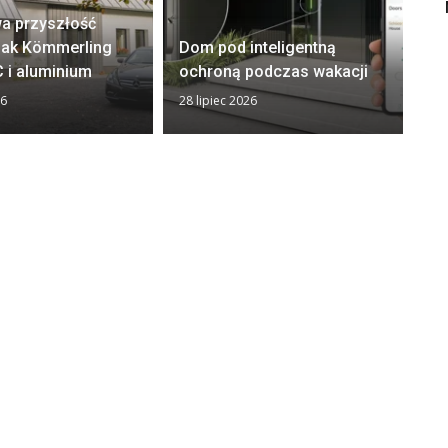
a przyszłość
El
 Jak Kömmerling
Dom pod inteligentną
– 
 i aluminium
ochroną podczas wakacji
i 
26
28 lipiec 2026
22 