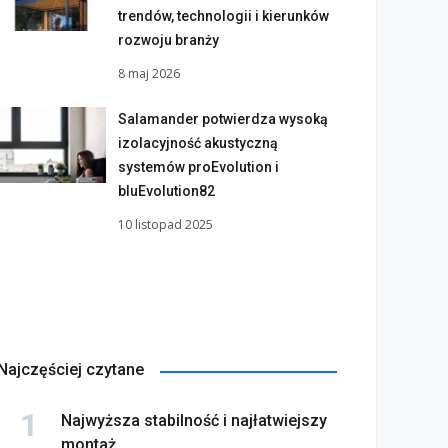
trendów, technologii i kierunków
rozwoju branży
8 maj 2026
Salamander potwierdza wysoką
izolacyjność akustyczną
systemów proEvolution i
bluEvolution82
10 listopad 2025
Najczęściej czytane
Najwyższa stabilność i najłatwiejszy
montaż