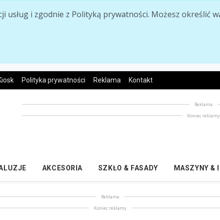
acji usług i zgodnie z Polityką prywatności. Możesz określi
Kiosk
Polityka prywatności
Reklama
Kontakt
Reklama
Koniec reklam
ŻALUZJE
AKCESORIA
SZKŁO & FASADY
MASZYNY & 
Reklama
Koniec reklamy