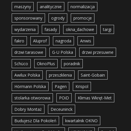
maszyny
analitycznie
normalizacja
sponsorowany
ogrody
promocje
wydarzenia
fasady
okna_dachowe
targi
fakro
Aluprof
nagroda
Anwis
drzwi tarasowe
G-U Polska
drzwi przesuwne
Schüco
OknoPlus
poradnik
Awilux Polska
przeszklenia
Saint-Gobain
Hörmann Polska
Pagen
Krispol
stolarka otworowa
POiD
Klimas Wkręt-Met
Dobry Montaż
Deceuninck
Budujesz Dla Pokoleń
kwartalnik OKNO