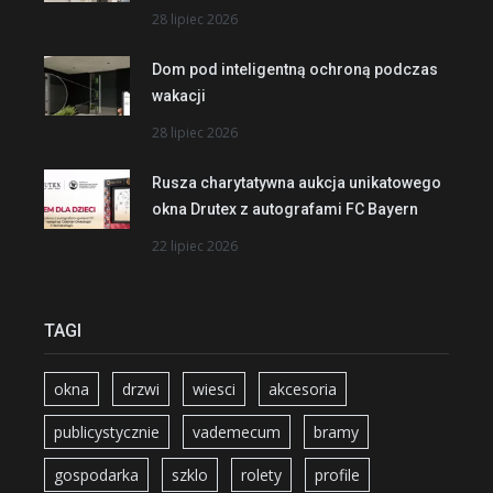
28 lipiec 2026
Dom pod inteligentną ochroną podczas
wakacji
28 lipiec 2026
Rusza charytatywna aukcja unikatowego
okna Drutex z autografami FC Bayern
22 lipiec 2026
TAGI
okna
drzwi
wiesci
akcesoria
publicystycznie
vademecum
bramy
gospodarka
szklo
rolety
profile