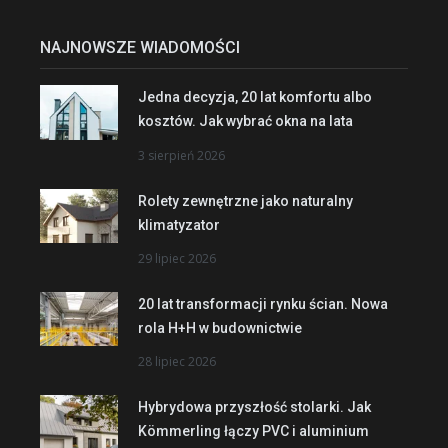
NAJNOWSZE WIADOMOŚCI
Jedna decyzja, 20 lat komfortu albo
kosztów. Jak wybrać okna na lata
3 sierpień 2026
Rolety zewnętrzne jako naturalny
klimatyzator
29 lipiec 2026
20 lat transformacji rynku ścian. Nowa
rola H+H w budownictwie
28 lipiec 2026
Hybrydowa przyszłość stolarki. Jak
Kömmerling łączy PVC i aluminium