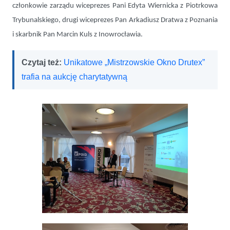
członkowie zarządu wiceprezes Pani Edyta Wiernicka z Piotrkowa
Trybunalskiego, drugi wiceprezes Pan Arkadiusz Dratwa z Poznania
i skarbnik Pan Marcin Kuls z Inowrocławia.
Czytaj też:
Unikatowe „Mistrzowskie Okno Drutex”
trafia na aukcję charytatywną