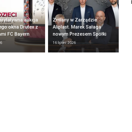
arytatywna aukcja
Zmiany w Zarządzie
Ok
ego okna Drutex z
Aliplast. Marek Sałaga
zw
ami FC Bayern
nowym Prezesem Spółki
z
26
16 lipiec 2026
13 