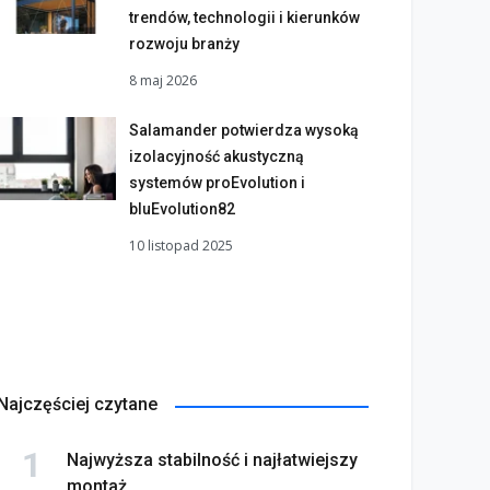
trendów, technologii i kierunków
rozwoju branży
8 maj 2026
Salamander potwierdza wysoką
izolacyjność akustyczną
systemów proEvolution i
bluEvolution82
10 listopad 2025
Najczęściej czytane
Najwyższa stabilność i najłatwiejszy
montaż