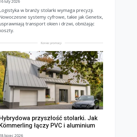
16 luty 2026
Logistyka w branży stolarki wymaga precyzji.
Nowoczesne systemy cyfrowe, takie jak Genetix,
usprawniają transport okien i drzwi, obniżając
koszty.
Koniec promocji
Hybrydowa przyszłość stolarki. Jak
Kömmerling łączy PVC i aluminium
28 lipiec 2026