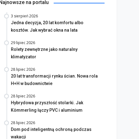
Najnowsze na portalu
3 sierpień 2026
na bez tajemnic. Na co
Jedna decyzja, 20 lat komfortu albo
rócić uwagę przed
Saint-Gobain prezentuje
kosztów. Jak wybrać okna na lata
akupem
nowy film wizerunkowy
29 lipiec 2026
lipiec 2026
13 lipiec 2026
Rolety zewnętrzne jako naturalny
klimatyzator
28 lipiec 2026
20 lat transformacji rynku ścian. Nowa rola
H+H w budownictwie
28 lipiec 2026
Hybrydowa przyszłość stolarki. Jak
Kömmerling łączy PVC i aluminium
28 lipiec 2026
Dom pod inteligentną ochroną podczas
wakacji