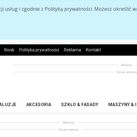
acji usług i zgodnie z Polityką prywatności. Możesz określi
Kiosk
Polityka prywatności
Reklama
Kontakt
Reklama
Koniec reklam
ŻALUZJE
AKCESORIA
SZKŁO & FASADY
MASZYNY & 
Reklama
Koniec reklamy