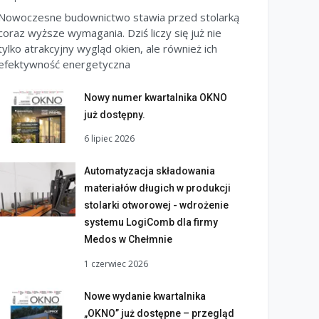
Nowoczesne budownictwo stawia przed stolarką
coraz wyższe wymagania. Dziś liczy się już nie
tylko atrakcyjny wygląd okien, ale również ich
efektywność energetyczna
Nowy numer kwartalnika OKNO
już dostępny.
6 lipiec 2026
Automatyzacja składowania
materiałów długich w produkcji
stolarki otworowej - wdrożenie
systemu LogiComb dla firmy
Medos w Chełmnie
1 czerwiec 2026
Nowe wydanie kwartalnika
„OKNO” już dostępne – przegląd