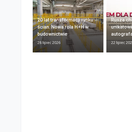
20 lat transformacji rynku
Rusza ch
ścian. Nowa rola H+H w
unikatow
budownictwie
autograf
28 lipiec 2026
22 lipiec 20