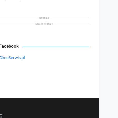
Reklama
Koniec reklamy
Facebook
OknoSerwis.pl
GI