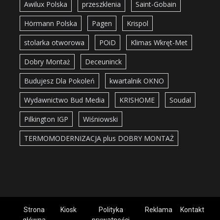
Awilux Polska
przeszklenia
Saint-Gobain
Hörmann Polska
Pagen
Krispol
stolarka otworowa
POiD
Klimas Wkręt-Met
Dobry Montaż
Deceuninck
Budujesz Dla Pokoleń
kwartalnik OKNO
Wydawnictwo Bud Media
KRISHOME
Soudal
Pilkington IGP
Wiśniowski
TERMOMODERNIZACJA plus DOBRY MONTAŻ
Strona
Kiosk
Polityka
Reklama
Kontakt