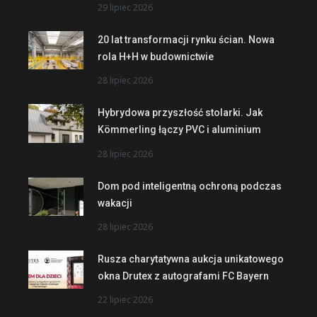
29 lipiec 2026
20 lat transformacji rynku ścian. Nowa
rola H+H w budownictwie
28 lipiec 2026
Hybrydowa przyszłość stolarki. Jak
Kömmerling łączy PVC i aluminium
28 lipiec 2026
Dom pod inteligentną ochroną podczas
wakacji
28 lipiec 2026
Rusza charytatywna aukcja unikatowego
okna Drutex z autografami FC Bayern
22 lipiec 2026