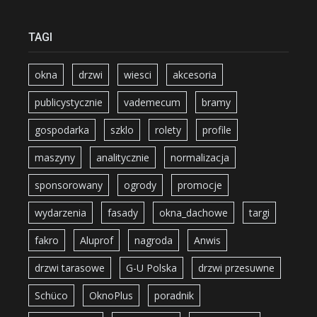
TAGI
okna
drzwi
wiesci
akcesoria
publicystycznie
vademecum
bramy
gospodarka
szklo
rolety
profile
maszyny
analitycznie
normalizacja
sponsorowany
ogrody
promocje
wydarzenia
fasady
okna_dachowe
targi
fakro
Aluprof
nagroda
Anwis
drzwi tarasowe
G-U Polska
drzwi przesuwne
Schüco
OknoPlus
poradnik