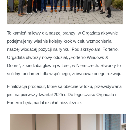
Nowy Rozdział dla Orgadata i Forterro: Wspólny Kierunek na
Przyszłość
To kamień milowy dla naszej branży: w Orgadata aktywnie
podejmujemy właśnie kolejny krok w celu wzmocnienia
naszej wiodącej pozycji na rynku. Pod skrzydłami Forterro,
Orgadata utworzy nowy oddział, „Forterro Windows &
Doors”, z siedzibą główną w Leer, w Niemczech. Stworzy to
solidny fundament dla wspólnego, zrównoważonego rozwoju.
Finalizacja procedur, które są obecnie w toku, przewidywana
jest na pierwszy kwartał 2025 r. Do tego czasu Orgadata i
Forterro będą nadal działać niezależnie.