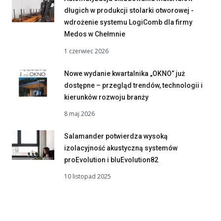
długich w produkcji stolarki otworowej -
wdrożenie systemu LogiComb dla firmy
Medos w Chełmnie
1 czerwiec 2026
Nowe wydanie kwartalnika „OKNO” już
dostępne – przegląd trendów, technologii i
kierunków rozwoju branży
8 maj 2026
Salamander potwierdza wysoką
izolacyjność akustyczną systemów
proEvolution i bluEvolution82
10 listopad 2025