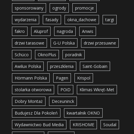
sponsorowany
ogrody
promocje
wydarzenia
fasady
okna_dachowe
targi
fakro
Aluprof
nagroda
Anwis
drzwi tarasowe
G-U Polska
drzwi przesuwne
Schüco
OknoPlus
poradnik
Awilux Polska
przeszklenia
Saint-Gobain
Hörmann Polska
Pagen
Krispol
stolarka otworowa
POiD
Klimas Wkręt-Met
Dobry Montaż
Deceuninck
Budujesz Dla Pokoleń
kwartalnik OKNO
Wydawnictwo Bud Media
KRISHOME
Soudal