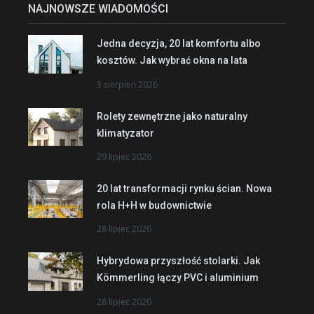
NAJNOWSZE WIADOMOŚCI
Jedna decyzja, 20 lat komfortu albo
kosztów. Jak wybrać okna na lata
3 sierpień 2026
Rolety zewnętrzne jako naturalny
klimatyzator
29 lipiec 2026
20 lat transformacji rynku ścian. Nowa
rola H+H w budownictwie
28 lipiec 2026
Hybrydowa przyszłość stolarki. Jak
Kömmerling łączy PVC i aluminium
28 lipiec 2026