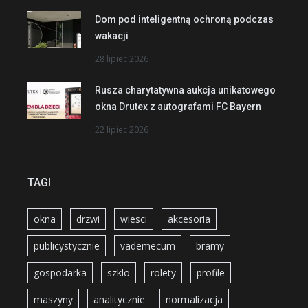
Dom pod inteligentną ochroną podczas
wakacji
28 lipiec 2026
Rusza charytatywna aukcja unikatowego
okna Drutex z autografami FC Bayern
22 lipiec 2026
TAGI
okna
drzwi
wiesci
akcesoria
publicystycznie
vademecum
bramy
gospodarka
szklo
rolety
profile
maszyny
analitycznie
normalizacja