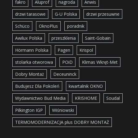
fakro
Aluprof
nagroda
Anwis
drzwi tarasowe
G-U Polska
drzwi przesuwne
Schüco
OknoPlus
poradnik
Awilux Polska
przeszklenia
Saint-Gobain
Hörmann Polska
Pagen
Krispol
stolarka otworowa
POiD
Klimas Wkręt-Met
Dobry Montaż
Deceuninck
Budujesz Dla Pokoleń
kwartalnik OKNO
Wydawnictwo Bud Media
KRISHOME
Soudal
Pilkington IGP
Wiśniowski
TERMOMODERNIZACJA plus DOBRY MONTAŻ