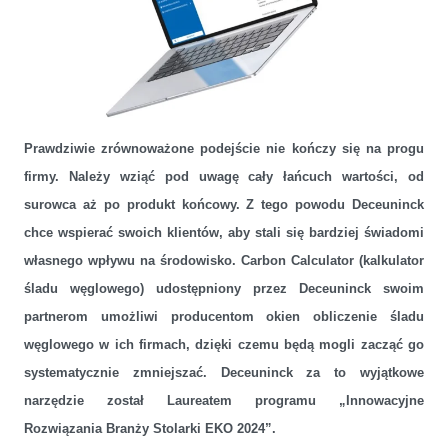
Prawdziwie zrównoważone podejście nie kończy się na progu
Deceuninck uruchamia Carbon Calculator, który pomoże partnerom
firmy. Należy wziąć pod uwagę cały łańcuch wartości, od
firmy w obliczaniu emisji CO2
surowca aż po produkt końcowy. Z tego powodu Deceuninck
chce wspierać swoich klientów, aby stali się bardziej świadomi
własnego wpływu na środowisko. Carbon Calculator (kalkulator
śladu węglowego) udostępniony przez Deceuninck swoim
partnerom umożliwi producentom okien obliczenie śladu
węglowego w ich firmach, dzięki czemu będą mogli zacząć go
systematycznie zmniejszać. Deceuninck za to wyjątkowe
narzędzie został Laureatem programu „Innowacyjne
Rozwiązania Branży Stolarki EKO 2024”.