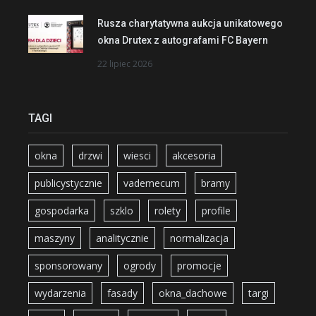
Rusza charytatywna aukcja unikatowego
okna Drutex z autografami FC Bayern
22 lipiec 2026
TAGI
okna
drzwi
wiesci
akcesoria
publicystycznie
vademecum
bramy
gospodarka
szklo
rolety
profile
maszyny
analitycznie
normalizacja
sponsorowany
ogrody
promocje
wydarzenia
fasady
okna_dachowe
targi