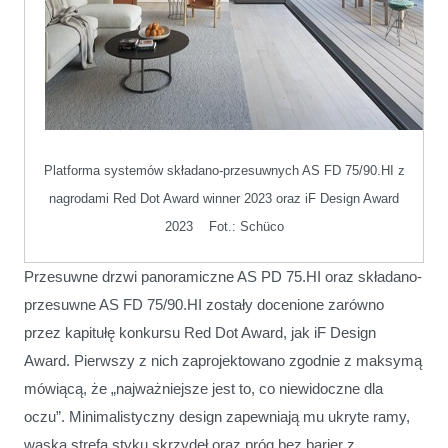
Platforma systemów składano-przesuwnych AS FD 75/90.HI z
nagrodami Red Dot Award winner 2023 oraz iF Design Award
2023
Fot.: Schüco
Przesuwne drzwi panoramiczne AS PD 75.HI oraz składano-
przesuwne AS FD 75/90.HI zostały docenione zarówno
przez kapitułę konkursu Red Dot Award, jak iF Design
Award. Pierwszy z nich zaprojektowano zgodnie z maksymą
mówiącą, że „najważniejsze jest to, co niewidoczne dla
oczu”. Minimalistyczny design zapewniają mu ukryte ramy,
wąska strefa styku skrzydeł oraz próg bez barier z