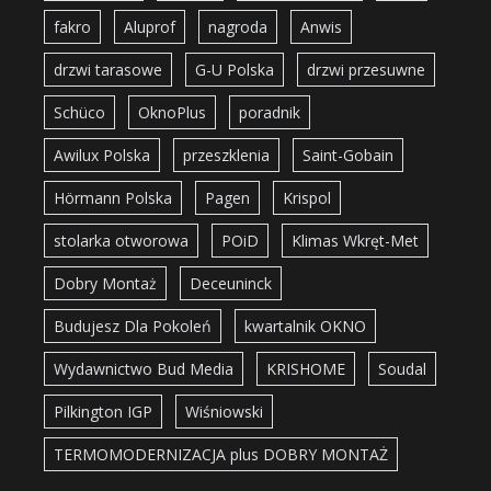
fakro
Aluprof
nagroda
Anwis
drzwi tarasowe
G-U Polska
drzwi przesuwne
Schüco
OknoPlus
poradnik
Awilux Polska
przeszklenia
Saint-Gobain
Hörmann Polska
Pagen
Krispol
stolarka otworowa
POiD
Klimas Wkręt-Met
Dobry Montaż
Deceuninck
Budujesz Dla Pokoleń
kwartalnik OKNO
Wydawnictwo Bud Media
KRISHOME
Soudal
Pilkington IGP
Wiśniowski
TERMOMODERNIZACJA plus DOBRY MONTAŻ