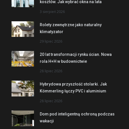
kosztów. Jak wybrać okna na lata
3 sierpień 2026
Rolety zewnętrzne jako naturalny
klimatyzator
29 lipiec 2026
20 lat transformacji rynku ścian. Nowa
rola H+H w budownictwie
28 lipiec 2026
Hybrydowa przyszłość stolarki. Jak
Kömmerling łączy PVC i aluminium
28 lipiec 2026
Dom pod inteligentną ochroną podczas
wakacji