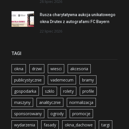
28 lipiec 2026
Rusza charytatywna aukcja unikatowego
okna Drutex z autografami FC Bayern
22 lipiec 2026
TAGI
okna
drzwi
wiesci
akcesoria
publicystycznie
vademecum
bramy
gospodarka
szklo
rolety
profile
maszyny
analitycznie
normalizacja
sponsorowany
ogrody
promocje
wydarzenia
fasady
okna_dachowe
targi