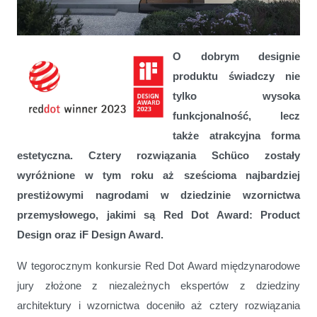
Schüco z nagrodami Red Dot oraz iF Design Award 2023
O dobrym designie
produktu świadczy nie
tylko wysoka
funkcjonalność, lecz
także atrakcyjna forma
estetyczna. Cztery rozwiązania Schüco zostały
wyróżnione w tym roku aż sześcioma najbardziej
prestiżowymi nagrodami w dziedzinie wzornictwa
przemysłowego, jakimi są Red Dot Award: Product
Design oraz iF Design Award.
W tegorocznym konkursie Red Dot Award międzynarodowe
jury złożone z niezależnych ekspertów z dziedziny
architektury i wzornictwa doceniło aż cztery rozwiązania