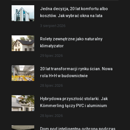
Jedna decyzja, 20 lat komfortu albo
kosztów. Jak wybrać okna na lata
3 sierpień 2026
Rolety zewnętrzne jako naturalny
klimatyzator
29 lipiec 2026
20 lat transformacji rynku ścian. Nowa
rola H+H w budownictwie
28 lipiec 2026
Hybrydowa przyszłość stolarki. Jak
Kömmerling łączy PVC i aluminium
28 lipiec 2026
Dom pod inteligentną ochroną podczas