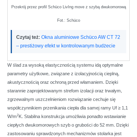
Przekrój przez profil Schüco LivIng move z szybą dwukomorową
Fot.: Schüco
Czytaj też:
Okna aluminiowe Schüco AW CT 72
– prestiżowy efekt w kontrolowanym budżecie
W ślad za wysoką elastycznością systemu idą optymalne
parametry użytkowe, związane z izolacyjnością cieplną,
akustycznością oraz ochroną przed włamaniem. Dzięki
starannie zaprojektowanym strefom izolacji oraz trwałym,
zgrzewalnym uszczelnieniom rozwiązanie cechuje się
współczynnikiem przenikania ciepła dla samej ramy Uf ≥ 1,1
2
W/m
K. Stabilna konstrukcja umożliwia ponadto wstawianie
ciepłych dwukomorowych szyb o grubości do 52 mm. Dzięki
zastosowaniu sprawdzonych mechanizmów stolarka jest