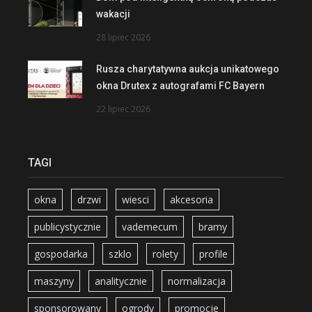
wakacji
28 lipiec 2026
Rusza charytatywna aukcja unikatowego
okna Drutex z autografami FC Bayern
22 lipiec 2026
TAGI
okna
drzwi
wiesci
akcesoria
publicystycznie
vademecum
bramy
gospodarka
szklo
rolety
profile
maszyny
analitycznie
normalizacja
sponsorowany
ogrody
promocje