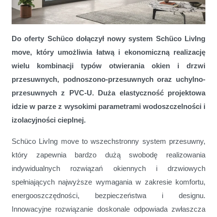
Do oferty Schüco dołączył nowy system Schüco LivIng
Wszechstronny system przesuwny Schüco LivIng move
move, który umożliwia łatwą i ekonomiczną realizację
wielu kombinacji typów otwierania okien i drzwi
przesuwnych, podnoszono-przesuwnych oraz uchylno-
przesuwnych z PVC-U. Duża elastyczność projektowa
idzie w parze z wysokimi parametrami wodoszczelności i
izolacyjności cieplnej.
Schüco LivIng move to wszechstronny system przesuwny,
który zapewnia bardzo dużą swobodę realizowania
indywidualnych rozwiązań okiennych i drzwiowych
spełniających najwyższe wymagania w zakresie komfortu,
energooszczędności, bezpieczeństwa i designu.
Innowacyjne rozwiązanie doskonale odpowiada zwłaszcza