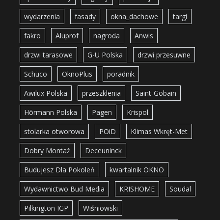
wydarzenia
fasady
okna_dachowe
targi
fakro
Aluprof
nagroda
Anwis
drzwi tarasowe
G-U Polska
drzwi przesuwne
Schüco
OknoPlus
poradnik
Awilux Polska
przeszklenia
Saint-Gobain
Hörmann Polska
Pagen
Krispol
stolarka otworowa
POiD
Klimas Wkręt-Met
Dobry Montaż
Deceuninck
Budujesz Dla Pokoleń
kwartalnik OKNO
Wydawnictwo Bud Media
KRISHOME
Soudal
Pilkington IGP
Wiśniowski