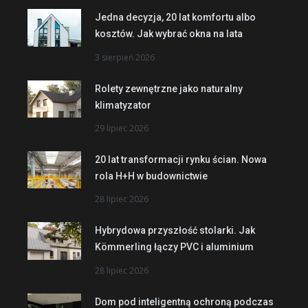
Jedna decyzja, 20 lat komfortu albo
kosztów. Jak wybrać okna na lata
3 sierpień 2026
Rolety zewnętrzne jako naturalny
klimatyzator
29 lipiec 2026
20 lat transformacji rynku ścian. Nowa
rola H+H w budownictwie
28 lipiec 2026
Hybrydowa przyszłość stolarki. Jak
Kömmerling łączy PVC i aluminium
28 lipiec 2026
Dom pod inteligentną ochroną podczas