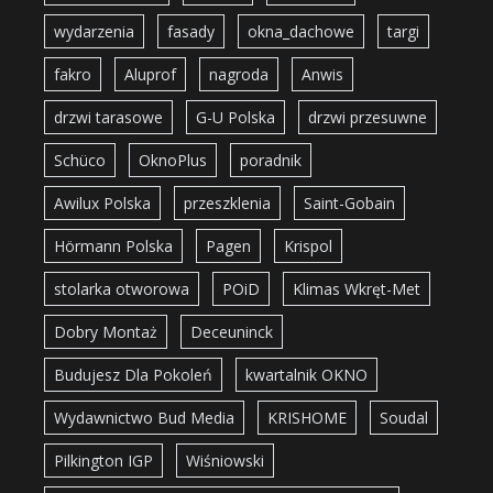
wydarzenia
fasady
okna_dachowe
targi
fakro
Aluprof
nagroda
Anwis
drzwi tarasowe
G-U Polska
drzwi przesuwne
Schüco
OknoPlus
poradnik
Awilux Polska
przeszklenia
Saint-Gobain
Hörmann Polska
Pagen
Krispol
stolarka otworowa
POiD
Klimas Wkręt-Met
Dobry Montaż
Deceuninck
Budujesz Dla Pokoleń
kwartalnik OKNO
Wydawnictwo Bud Media
KRISHOME
Soudal
Pilkington IGP
Wiśniowski