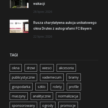
wakacji
28 lipiec 2026
Rusza charytatywna aukcja unikatowego
okna Drutex z autografami FC Bayern
22 lipiec 2026
TAGI
okna
drzwi
wiesci
akcesoria
publicystycznie
vademecum
bramy
gospodarka
szklo
rolety
profile
maszyny
analitycznie
normalizacja
sponsorowany
ogrody
promocje