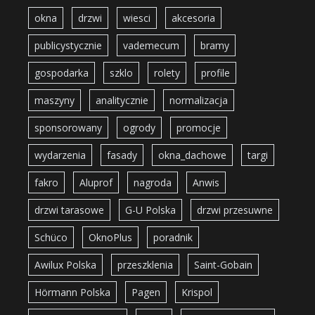
okna
drzwi
wiesci
akcesoria
publicystycznie
vademecum
bramy
gospodarka
szklo
rolety
profile
maszyny
analitycznie
normalizacja
sponsorowany
ogrody
promocje
wydarzenia
fasady
okna_dachowe
targi
fakro
Aluprof
nagroda
Anwis
drzwi tarasowe
G-U Polska
drzwi przesuwne
Schüco
OknoPlus
poradnik
Awilux Polska
przeszklenia
Saint-Gobain
Hörmann Polska
Pagen
Krispol