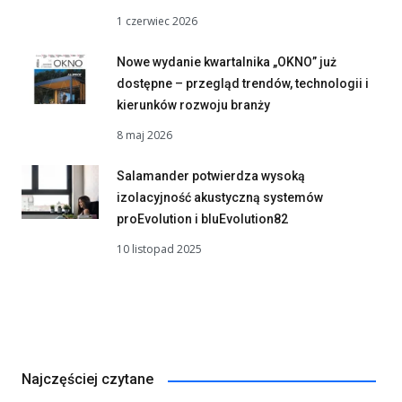
1 czerwiec 2026
Nowe wydanie kwartalnika „OKNO” już
dostępne – przegląd trendów, technologii i
kierunków rozwoju branży
8 maj 2026
Salamander potwierdza wysoką
izolacyjność akustyczną systemów
proEvolution i bluEvolution82
10 listopad 2025
Najczęściej czytane