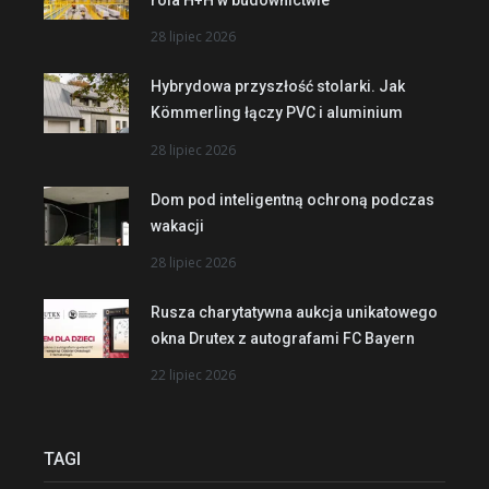
28 lipiec 2026
Hybrydowa przyszłość stolarki. Jak
Kömmerling łączy PVC i aluminium
28 lipiec 2026
Dom pod inteligentną ochroną podczas
wakacji
28 lipiec 2026
Rusza charytatywna aukcja unikatowego
okna Drutex z autografami FC Bayern
22 lipiec 2026
TAGI