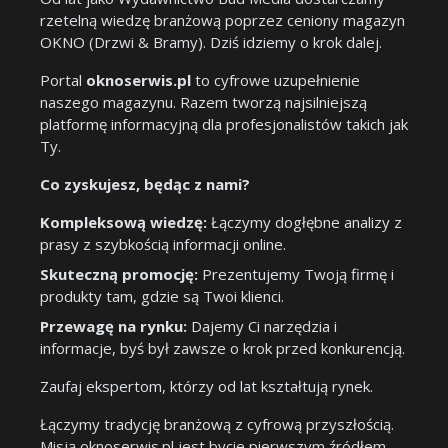
rzetelną wiedzę branżową poprzez ceniony magazyn
OKNO (Drzwi & Bramy). Dziś idziemy o krok dalej.
Portal
oknoserwis.pl
to cyfrowe uzupełnienie
naszego magazynu. Razem tworzą najsilniejszą
platformę informacyjną dla profesjonalistów takich jak
Ty.
Co zyskujesz, będąc z nami?
Kompleksową wiedzę:
Łączymy dogłębne analizy z
prasy z szybkością informacji online.
Skuteczną promocję:
Prezentujemy Twoją firmę i
produkty tam, gdzie są Twoi klienci.
Przewagę na rynku:
Dajemy Ci narzędzia i
informacje, byś był zawsze o krok przed konkurencją.
Zaufaj ekspertom, którzy od lat kształtują rynek.
Łączymy tradycję branżową z cyfrową przyszłością.
Misją oknoserwis.pl jest bycie pierwszym źródłem