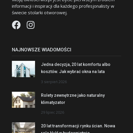
informacji i inspiracji dla każdego profesjonalisty w
świecie stolarki otworowej.
NAJNOWSZE WIADOMOŚCI
Jedna decyzja, 20 lat komfortu albo
kosztów. Jak wybrać okna na lata
3 sierpień 2026
Rolety zewnętrzne jako naturalny
klimatyzator
29 lipiec 2026
20 lat transformacji rynku ścian. Nowa
rola H+H w budownictwie