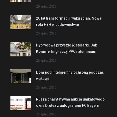
29 lipiec 2026
20 lat transformacji rynku ścian. Nowa
rola H+H w budownictwie
28 lipiec 2026
Hybrydowa przyszłość stolarki. Jak
Kömmerling łączy PVC i aluminium
28 lipiec 2026
Dom pod inteligentną ochroną podczas
wakacji
28 lipiec 2026
Rusza charytatywna aukcja unikatowego
okna Drutex z autografami FC Bayern
22 lipiec 2026