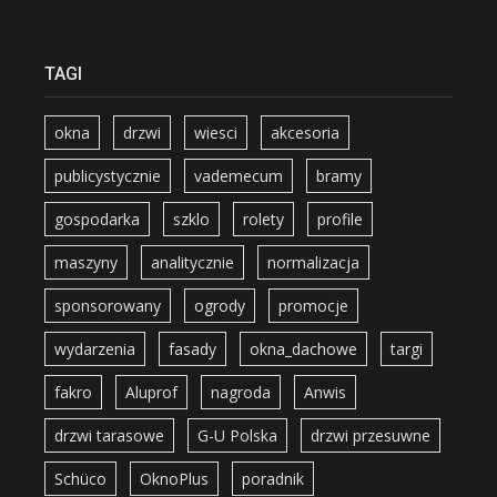
TAGI
okna
drzwi
wiesci
akcesoria
publicystycznie
vademecum
bramy
gospodarka
szklo
rolety
profile
maszyny
analitycznie
normalizacja
sponsorowany
ogrody
promocje
wydarzenia
fasady
okna_dachowe
targi
fakro
Aluprof
nagroda
Anwis
drzwi tarasowe
G-U Polska
drzwi przesuwne
Schüco
OknoPlus
poradnik