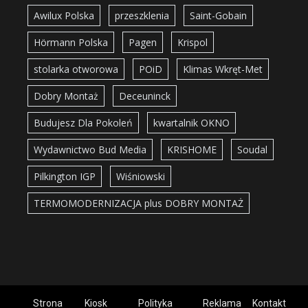
Awilux Polska
przeszklenia
Saint-Gobain
Hörmann Polska
Pagen
Krispol
stolarka otworowa
POiD
Klimas Wkręt-Met
Dobry Montaż
Deceuninck
Budujesz Dla Pokoleń
kwartalnik OKNO
Wydawnictwo Bud Media
KRISHOME
Soudal
Pilkington IGP
Wiśniowski
TERMOMODERNIZACJA plus DOBRY MONTAŻ
Strona
Kiosk
Polityka
Reklama
Kontakt