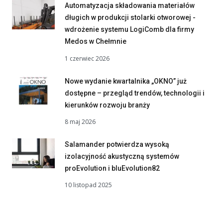
Automatyzacja składowania materiałów
długich w produkcji stolarki otworowej -
wdrożenie systemu LogiComb dla firmy
Medos w Chełmnie
1 czerwiec 2026
Nowe wydanie kwartalnika „OKNO” już
dostępne – przegląd trendów, technologii i
kierunków rozwoju branży
8 maj 2026
Salamander potwierdza wysoką
izolacyjność akustyczną systemów
proEvolution i bluEvolution82
10 listopad 2025