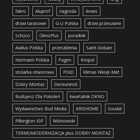
fakro
Aluprof
nagroda
Anwis
drzwi tarasowe
G-U Polska
drzwi przesuwne
Schüco
OknoPlus
poradnik
Awilux Polska
przeszklenia
Saint-Gobain
Hörmann Polska
Pagen
Krispol
stolarka otworowa
POiD
Klimas Wkręt-Met
Dobry Montaż
Deceuninck
Budujesz Dla Pokoleń
kwartalnik OKNO
Wydawnictwo Bud Media
KRISHOME
Soudal
Pilkington IGP
Wiśniowski
TERMOMODERNIZACJA plus DOBRY MONTAŻ