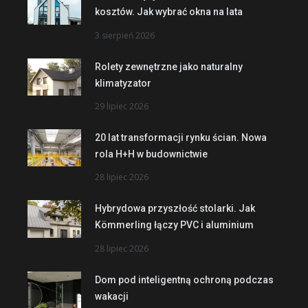
kosztów. Jak wybrać okna na lata
3 sierpień 2026
Rolety zewnętrzne jako naturalny
klimatyzator
29 lipiec 2026
20 lat transformacji rynku ścian. Nowa
rola H+H w budownictwie
28 lipiec 2026
Hybrydowa przyszłość stolarki. Jak
Kömmerling łączy PVC i aluminium
28 lipiec 2026
Dom pod inteligentną ochroną podczas
wakacji