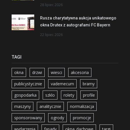
28 lipiec 2026
Rusza charytatywna aukcja unikatowego
okna Drutex z autografami FC Bayern
22 lipiec 2026
TAGI
okna
drzwi
wiesci
akcesoria
publicystycznie
vademecum
bramy
gospodarka
szklo
rolety
profile
maszyny
analitycznie
normalizacja
sponsorowany
ogrody
promocje
wydarzenia
fasady
okna_dachowe
targi