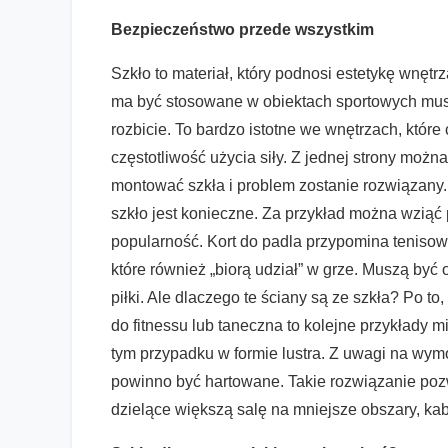
Bezpieczeństwo przede wszystkim
Szkło to materiał, który podnosi estetykę wnętr
ma być stosowane w obiektach sportowych musi
rozbicie. To bardzo istotne we wnętrzach, któr
częstotliwość użycia siły. Z jednej strony możn
montować szkła i problem zostanie rozwiązany. Z
szkło jest konieczne. Za przykład można wziąć 
popularność. Kort do padla przypomina tenisowy,
które również „biorą udział” w grze. Muszą być
piłki. Ale dlaczego te ściany są ze szkła? Po t
do fitnessu lub taneczna to kolejne przykłady mi
tym przypadku w formie lustra. Z uwagi na wym
powinno być hartowane. Takie rozwiązanie pozw
dzielące większą salę na mniejsze obszary, kab