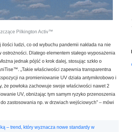
zczące Pilkington Activ™
 ilości ludzi, co od wybuchu pandemii nakłada na nie
 ostrożności. Dlatego elementem stałego wyposażenia
Można jednak pójść o krok dalej, stosując szkło o
niTise™. „Takie właściwości zapewnia transparentna
kspozycji na promieniowanie UV działa antymikrobowo i
y, że powłoka zachowuje swoje właściwości nawet 2
niowanie UV, obniżając tym samym ryzyko przenoszenia
ię do zastosowania np. w drzwiach wejściowych” – mówi
iką – trend, który wyznacza nowe standardy w