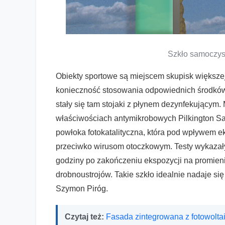
Szkło samoczys
Obiekty sportowe są miejscem skupisk większej
konieczność stosowania odpowiednich środków
stały się tam stojaki z płynem dezynfekującym. 
właściwościach antymikrobowych Pilkington Sa
powłoka fotokatalityczna, która pod wpływem e
przeciwko wirusom otoczkowym. Testy wykazał
godziny po zakończeniu ekspozycji na promie
drobnoustrojów. Takie szkło idealnie nadaje s
Szymon Piróg.
Czytaj też:
Fasada zintegrowana z fotowolta