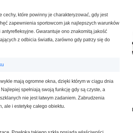
ne cechy, które powinny je charakteryzować, gdy jest
chęć zapewnienia sportowcom jak najlepszych warunków
i antyrefleksyjne. Gwarantuje ono znakomitą jakość
jących z odbicia światła, zarówno gdy patrzy się do
ku
 zwykle mają ogromne okna, dzięki którym w ciągu dnia
 Najlepiej spełniają swoją funkcję gdy są czyste, a
 szklanych nie jest łatwym zadaniem. Zabrudzenia
, ale i estetykę całego obiektu.
ce. Powłoka takiego szkła posiada właściwości