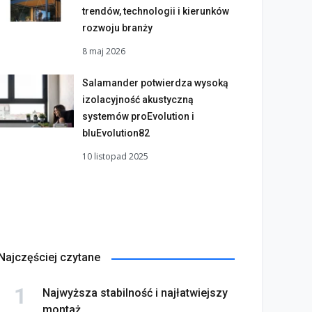
trendów, technologii i kierunków
rozwoju branży
8 maj 2026
Salamander potwierdza wysoką
izolacyjność akustyczną
systemów proEvolution i
bluEvolution82
10 listopad 2025
Najczęściej czytane
Najwyższa stabilność i najłatwiejszy
montaż