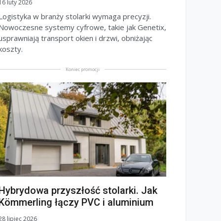
16 luty 2026
Logistyka w branży stolarki wymaga precyzji.
Nowoczesne systemy cyfrowe, takie jak Genetix,
usprawniają transport okien i drzwi, obniżając
koszty.
Koniec promocji
Hybrydowa przyszłość stolarki. Jak
Kömmerling łączy PVC i aluminium
28 lipiec 2026