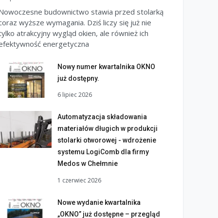
Nowoczesne budownictwo stawia przed stolarką
coraz wyższe wymagania. Dziś liczy się już nie
tylko atrakcyjny wygląd okien, ale również ich
efektywność energetyczna
Nowy numer kwartalnika OKNO
już dostępny.
6 lipiec 2026
Automatyzacja składowania
materiałów długich w produkcji
stolarki otworowej - wdrożenie
systemu LogiComb dla firmy
Medos w Chełmnie
1 czerwiec 2026
Nowe wydanie kwartalnika
„OKNO” już dostępne – przegląd