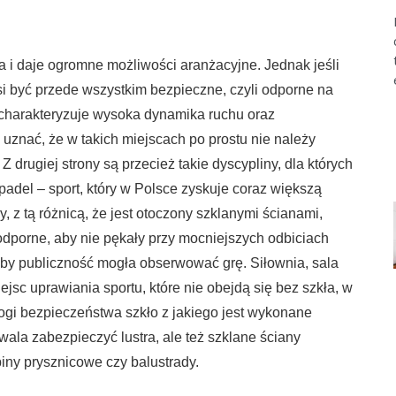
za i daje ogromne możliwości aranżacyjne. Jednak jeśli
 być przede wszystkim bezpieczne, czyli odporne na
e charakteryzuje wysoka dynamika ruchu oraz
a uznać, że w takich miejscach po prostu nie należy
 drugiej strony są przecież takie dyscypliny, dla których
padel – sport, który w Polsce zyskuje coraz większą
 z tą różnicą, że jest otoczony szklanymi ścianami,
 odporne, aby nie pękały przy mocniejszych odbiciach
o, by publiczność mogła obserwować grę. Siłownia, sala
ejsc uprawiania sportu, które nie obejdą się bez szkła, w
ogi bezpieczeństwa szkło z jakiego jest wykonane
ala zabezpieczyć lustra, ale też szklane ściany
iny prysznicowe czy balustrady.