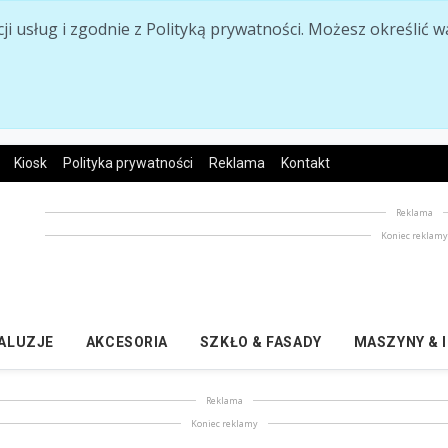
acji usług i zgodnie z Polityką prywatności. Możesz określi
Kiosk
Polityka prywatności
Reklama
Kontakt
Reklama
Koniec reklam
ŻALUZJE
AKCESORIA
SZKŁO & FASADY
MASZYNY & 
Reklama
Koniec reklamy