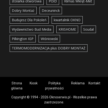
stolarka otworowa
POiD
Klimas Wkręt-Met
Dobry Montaż
Deceuninck
Budujesz Dla Pokoleń
kwartalnik OKNO
Wydawnictwo Bud Media
KRISHOME
Soudal
Pilkington IGP
Wiśniowski
TERMOMODERNIZACJA plus DOBRY MONTAŻ
Strona
Kiosk
Polityka
Reklama
Kontakt
główna
prywatności
Copyright © 1994 - 2026 Oknoserwis.pl - Wszelkie prawa
zastrzeżone.