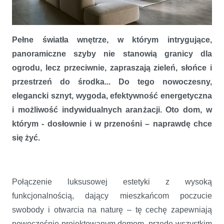
Pełne światła wnętrze, w którym intrygujące,
Kiedy dom przenika się z ogrodem
panoramiczne szyby nie stanowią granicy dla
ogrodu, lecz przeciwnie, zapraszają zieleń, słońce i
przestrzeń do środka... Do tego nowoczesny,
elegancki sznyt, wygoda, efektywność energetyczna
i możliwość indywidualnych aranżacji. Oto dom, w
którym - dosłownie i w przenośni – naprawdę chce
się żyć.
Połączenie luksusowej estetyki z wysoką
funkcjonalnością, dający mieszkańcom poczucie
swobody i otwarcia na naturę – tę cechę zapewniają
nowocześnie projektowanym domom przede wszystkim