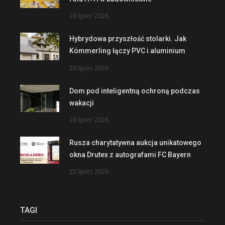
28 lipiec 2026
Hybrydowa przyszłość stolarki. Jak
Kömmerling łączy PVC i aluminium
28 lipiec 2026
Dom pod inteligentną ochroną podczas
wakacji
28 lipiec 2026
Rusza charytatywna aukcja unikatowego
okna Drutex z autografami FC Bayern
22 lipiec 2026
TAGI