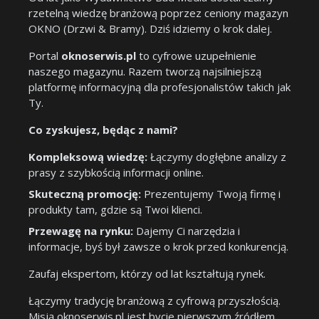
rzetelną wiedzę branżową poprzez ceniony magazyn
OKNO (Drzwi & Bramy). Dziś idziemy o krok dalej.
Portal
oknoserwis.pl
to cyfrowe uzupełnienie
naszego magazynu. Razem tworzą najsilniejszą
platformę informacyjną dla profesjonalistów takich jak
Ty.
Co zyskujesz, będąc z nami?
Kompleksową wiedzę:
Łączymy dogłębne analizy z
prasy z szybkością informacji online.
Skuteczną promocję:
Prezentujemy Twoją firmę i
produkty tam, gdzie są Twoi klienci.
Przewagę na rynku:
Dajemy Ci narzędzia i
informacje, byś był zawsze o krok przed konkurencją.
Zaufaj ekspertom, którzy od lat kształtują rynek.
Łączymy tradycję branżową z cyfrową przyszłością.
Misją oknoserwis.pl jest bycie pierwszym źródłem