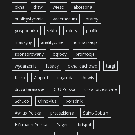
okna
drzwi
wiesci
akcesoria
publicystycznie
vademecum
bramy
gospodarka
szklo
rolety
profile
maszyny
analitycznie
normalizacja
sponsorowany
ogrody
promocje
wydarzenia
fasady
okna_dachowe
targi
fakro
Aluprof
nagroda
Anwis
drzwi tarasowe
G-U Polska
drzwi przesuwne
Schüco
OknoPlus
poradnik
Awilux Polska
przeszklenia
Saint-Gobain
Hörmann Polska
Pagen
Krispol