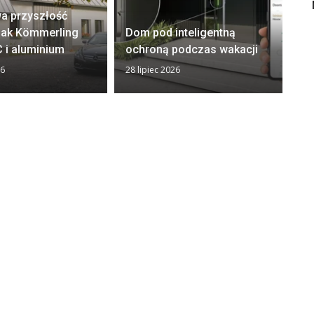
a przyszłość
El
 Jak Kömmerling
Dom pod inteligentną
– 
 i aluminium
ochroną podczas wakacji
i 
26
28 lipiec 2026
22 