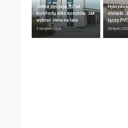
Jedna decyzja, 20 lat
Hybrydow
komfortu albo kosztów. Jak
stolarki.
wybrać okna na lata
łączy PVC
3 sierpień 2026
28 lipiec 20