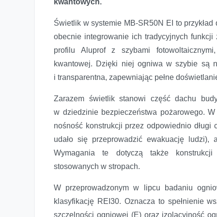
kwantowych.
Świetlik w systemie MB-SR50N EI to przykład 
obecnie integrowanie ich tradycyjnych funkcji
profilu Aluprof z szybami fotowoltaicznymi
kwantowej. Dzięki niej ogniwa w szybie są 
i transparentna, zapewniając pełne doświetlani
Zarazem świetlik stanowi część dachu bu
w dziedzinie bezpieczeństwa pożarowego. W
nośność konstrukcji przez odpowiednio długi c
udało się przeprowadzić ewakuację ludzi), 
Wymagania te dotyczą także konstrukcji 
stosowanych w stropach.
W przeprowadzonym w lipcu badaniu ogniow
klasyfikację REI30. Oznacza to spełnienie w
szczelności ogniowej (E) oraz izolacyjność o