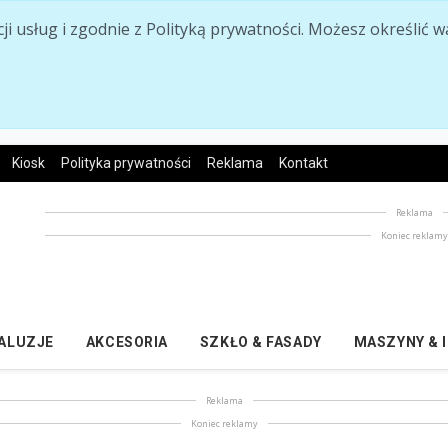
acji usług i zgodnie z Polityką prywatności. Możesz określi
Kiosk
Polityka prywatności
Reklama
Kontakt
Reklama
Koniec reklam
ŻALUZJE
AKCESORIA
SZKŁO & FASADY
MASZYNY & 
Reklama
Koniec reklamy