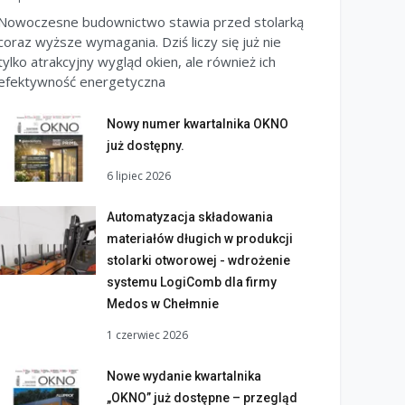
Nowoczesne budownictwo stawia przed stolarką
coraz wyższe wymagania. Dziś liczy się już nie
tylko atrakcyjny wygląd okien, ale również ich
efektywność energetyczna
Nowy numer kwartalnika OKNO
już dostępny.
6 lipiec 2026
Automatyzacja składowania
materiałów długich w produkcji
stolarki otworowej - wdrożenie
systemu LogiComb dla firmy
Medos w Chełmnie
1 czerwiec 2026
Nowe wydanie kwartalnika
„OKNO” już dostępne – przegląd