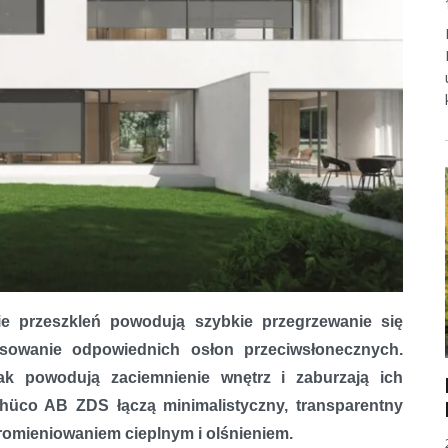
e przeszkleń powodują szybkie przegrzewanie się
okienne Schüco AB ZDS
osowanie odpowiednich osłon przeciwsłonecznych.
nak powodują zaciemnienie wnętrz i zaburzają ich
chüco AB ZDS łączą minimalistyczny, transparentny
omieniowaniem cieplnym i olśnieniem.