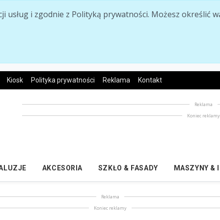
acji usług i zgodnie z Polityką prywatności. Możesz określi
Kiosk
Polityka prywatności
Reklama
Kontakt
Reklama
Koniec reklam
ŻALUZJE
AKCESORIA
SZKŁO & FASADY
MASZYNY & 
Reklama
Koniec reklamy