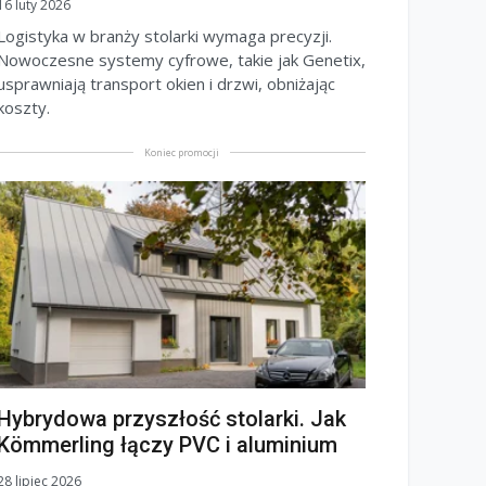
16 luty 2026
Logistyka w branży stolarki wymaga precyzji.
Nowoczesne systemy cyfrowe, takie jak Genetix,
usprawniają transport okien i drzwi, obniżając
koszty.
Koniec promocji
Hybrydowa przyszłość stolarki. Jak
Kömmerling łączy PVC i aluminium
28 lipiec 2026