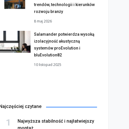
trendów, technologii i kierunków
rozwoju branży
8 maj 2026
Salamander potwierdza wysoką
izolacyjność akustyczną
systemów proEvolution i
bluEvolution82
10 listopad 2025
Najczęściej czytane
Najwyższa stabilność i najłatwiejszy
montaż