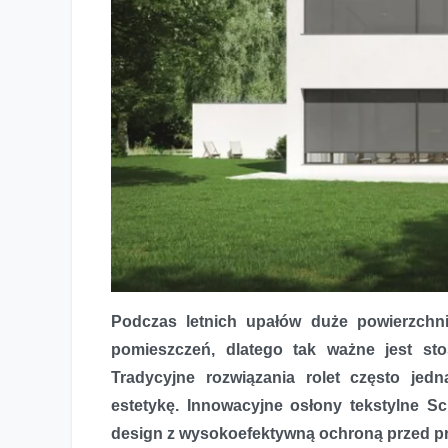
Podczas letnich upałów duże powierzchni
Stylowa ochrona przeciwsłoneczna – zewnętrzne rolety 
pomieszczeń, dlatego tak ważne jest st
Tradycyjne rozwiązania rolet często jed
estetykę. Innowacyjne osłony tekstylne S
design z wysokoefektywną ochroną przed pr