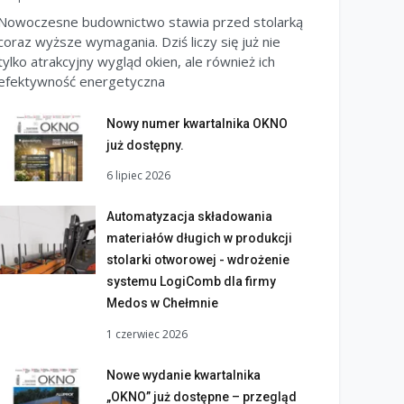
Nowoczesne budownictwo stawia przed stolarką
coraz wyższe wymagania. Dziś liczy się już nie
tylko atrakcyjny wygląd okien, ale również ich
efektywność energetyczna
Nowy numer kwartalnika OKNO
już dostępny.
6 lipiec 2026
Automatyzacja składowania
materiałów długich w produkcji
stolarki otworowej - wdrożenie
systemu LogiComb dla firmy
Medos w Chełmnie
1 czerwiec 2026
Nowe wydanie kwartalnika
„OKNO” już dostępne – przegląd