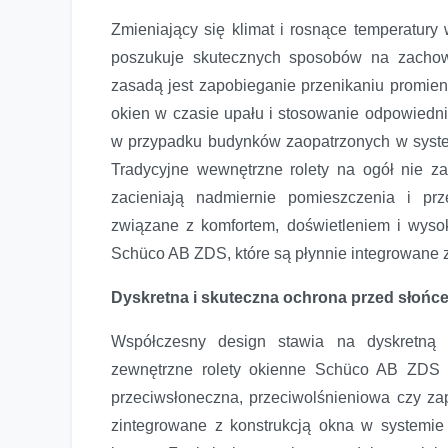
Zmieniający się klimat i rosnące temperatury 
poszukuje skutecznych sposobów na zachow
zasadą jest zapobieganie przenikaniu promie
okien w czasie upału i stosowanie odpowiedni
w przypadku budynków zaopatrzonych w system
Tradycyjne wewnętrzne rolety na ogół nie z
zacieniają nadmiernie pomieszczenia i pr
związane z komfortem, doświetleniem i wysok
Schüco AB ZDS, które są płynnie integrowane
Dyskretna i skuteczna ochrona przed słońc
Współczesny design stawia na dyskretną e
zewnętrzne rolety okienne Schüco AB ZDS s
przeciwsłoneczna, przeciwolśnieniowa czy za
zintegrowane z konstrukcją okna w systemi