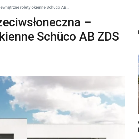
ewnętrzne rolety okienne Schüco AB...
zeciwsłoneczna –
okienne Schüco AB ZDS