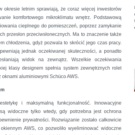
w okresie letnim sprawiają, że coraz więcej inwestorów
anie komfortowego mikroklimatu wnętrz. Podstawową
niowania cieplnego do pomieszczeń, poprzez zamykanie
ch przesłon przeciwsłonecznych. Ma to znaczenie także
 chłodzenia, gdyż pozwala to skrócić jego czas pracy.
apewniają jednak oczekiwanej skuteczności, a ponadto
zesłaniają widok na zewnątrz. Wszelkie oczekiwania
iej klasy designem spełnia system zewnętrznych rolet
 z oknami aluminiowymi Schüco AWS.
em
stetykę i maksymalną funkcjonalność. Innowacyjne
ą widoczne tylko wtedy, gdy potrzebna jest ochrona
pewnienie prywatności. Rozwiązanie zostało całkowicie
e okiennym AWS, co pozwoliło wyeliminować widoczne