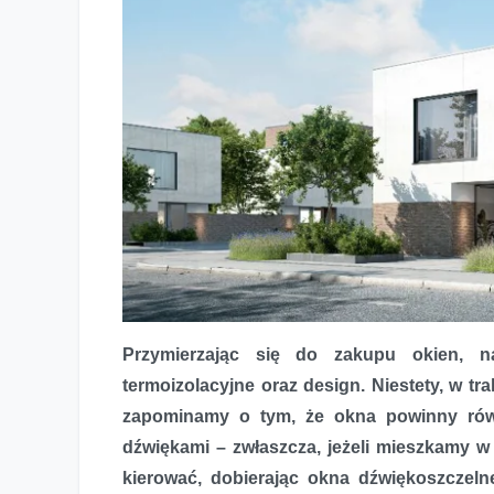
Przymierzając się do zakupu okien, n
Okna dźwiękoszczelne – moda czy konieczność
termoizolacyjne oraz design. Niestety, w tr
zapominamy o tym, że okna powinny równ
dźwiękami – zwłaszcza, jeżeli mieszkamy 
kierować, dobierając okna dźwiękoszczeln