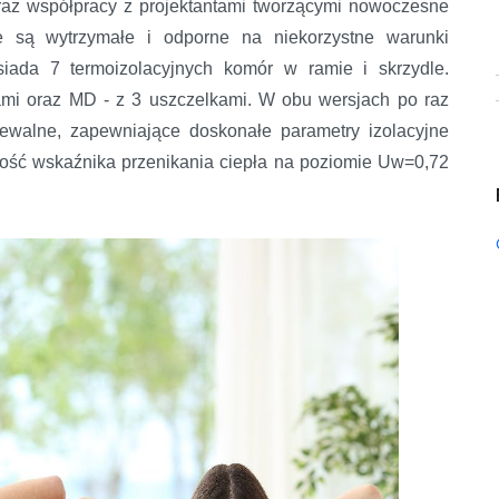
az współpracy z projektantami tworzącymi nowoczesne
 są wytrzymałe i odporne na niekorzystne warunki
siada 7 termoizolacyjnych komór w ramie i skrzydle.
ami oraz MD - z 3 uszczelkami. W obu wersjach po raz
zewalne, zapewniające doskonałe parametry izolacyjne
tość wskaźnika przenikania ciepła na poziomie Uw=0,72