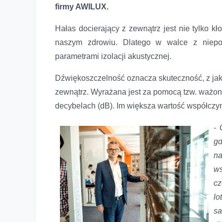
firmy AWILUX.
Hałas docierający z zewnątrz jest nie tylko k
naszym zdrowiu. Dlatego w walce z nie
parametrami izolacji akustycznej.
Dźwiękoszczelność oznacza skuteczność, z jaką
zewnątrz. Wyrażana jest za pomocą tzw. ważo
decybelach (dB). Im większa wartość współczyn
-
gd
na
w
c
lo
sa