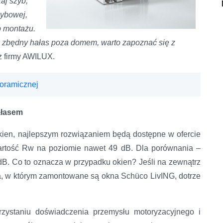
aj szyb,
zybowej,
ób montażu.
ją zbędny hałas poza domem, warto zapoznać się z
z firmy AWILUX.
noramicznej
ałasem
ien, najlepszym rozwiązaniem będą dostępne w ofercie
rtość Rw na poziomie nawet 49 dB. Dla porównania –
B. Co to oznacza w przypadku okien? Jeśli na zewnątrz
a, w którym zamontowane są okna Schüco LivING, dotrze
zystaniu doświadczenia przemysłu motoryzacyjnego i