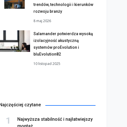
trendów, technologii i kierunków
rozwoju branży
8 maj 2026
Salamander potwierdza wysoką
izolacyjność akustyczną
systemów proEvolution i
bluEvolution82
10 listopad 2025
Najczęściej czytane
Najwyższa stabilność i najłatwiejszy
montaż