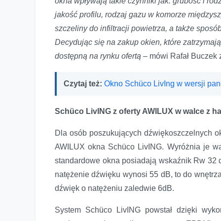
okna wpływają takie czynniki jak: grubość i rodz
jakość profilu, rodzaj gazu w komorze międzys
szczeliny do infiltracji powietrza, a także spos
Decydując się na zakup okien, które zatrzyma
dostępną na rynku ofertą –
mówi Rafał Buczek 
Czytaj też:
Okno Schüco LivIng w wersji pa
Schüco LivING z oferty AWILUX w walce z h
Dla osób poszukujących dźwiękoszczelnych ok
AWILUX okna Schüco LivING. Wyróżnia je wa
standardowe okna posiadają wskaźnik Rw 32 d
natężenie dźwięku wynosi 55 dB, to do wnętrz
dźwięk o natężeniu zaledwie 6dB.
System Schüco LivING powstał dzięki wykor