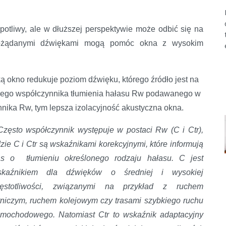
łopotliwy, ale w dłuższej perspektywie może odbić się na
pożądanymi dźwiękami mogą pomóc okna z wysokim
 okno redukuje poziom dźwięku, którego źródło jest na
nego współczynnika tłumienia hałasu Rw podawanego w
nika Rw, tym lepsza izolacyjność akustyczna okna.
Często współczynnik występuje w postaci Rw (C i Ctr),
zie C i Ctr są wskaźnikami korekcyjnymi, które informują
s o tłumieniu określonego rodzaju hałasu. C jest
skaźnikiem dla dźwięków o średniej i wysokiej
zęstotliwości, związanymi na przykład z ruchem
tniczym, ruchem kolejowym czy trasami szybkiego ruchu
mochodowego. Natomiast Ctr to wskaźnik adaptacyjny