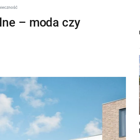
nieczność
lne – moda czy