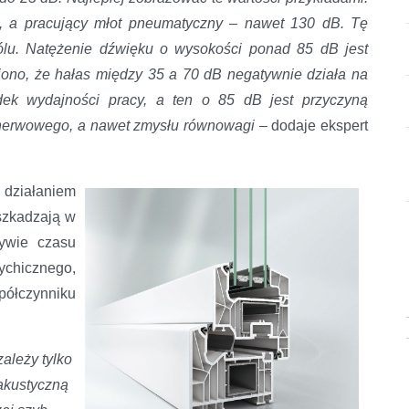
B, a pracujący młot pneumatyczny – nawet 130 dB. Tę
bólu. Natężenie dźwięku o wysokości ponad 85 dB jest
ono, że hałas między 35 a 70 dB negatywnie działa na
ek wydajności pracy, a ten o 85 dB jest przyczyną
 nerwowego, a nawet zmysłu równowagi
– dodaje ekspert
iałaniem
szkadzają w
tywie czasu
ychicznego,
łczynniku
zależy tylko
 akustyczną