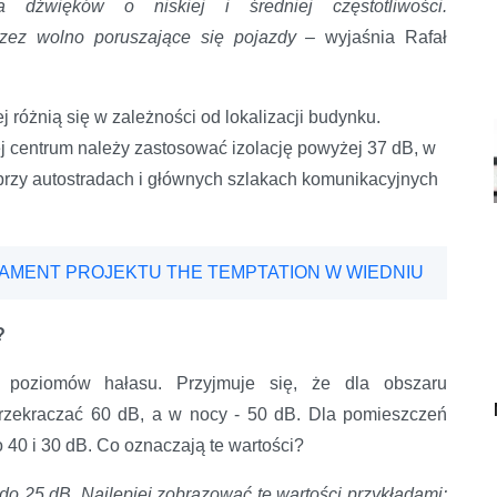
la dźwięków o niskiej i średniej częstotliwości.
zez wolno poruszające się pojazdy –
wyjaśnia Rafał
różnią się w zależności od lokalizacji budynku.
 centrum należy zastosować izolację powyżej 37 dB, w
 przy autostradach i głównych szlakach komunikacyjnych
DAMENT PROJEKTU THE TEMPTATION W WIEDNIU
?
 poziomów hałasu. Przyjmuje się, że dla obszaru
rzekraczać 60 dB, a w nocy - 50 dB. Dla pomieszczeń
40 i 30 dB. Co oznaczają te wartości?
o 25 dB. Najlepiej zobrazować te wartości przykładami: