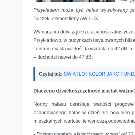
d
Przykładem może być hałas wywoływany pr
Buczek, ekspert firmy AWILUX.
Wymagania dotyczące izolacyjności akustycznej 
Przykładowo, w budynkach usytuowanych bliżej
centrum miasta wartość ta wzrasta do 42 dB, a
– dochodzi nawet do 47 dB.
Czytaj też:
ŚWIATŁO I KOLOR JAKO FUN
Dlaczego dźwiękoszczelność jest tak ważna
Normy hałasu określają wartości progowe
zabudowanego hałas w dzień nie powinien p
mieszkalnych wartości te wynoszą odpowiednio 
-
Poziom komfortu akustycznego wynosi od 20 d