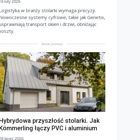
16 luty 2026
Logistyka w branży stolarki wymaga precyzji.
Nowoczesne systemy cyfrowe, takie jak Genetix,
usprawniają transport okien i drzwi, obniżając
koszty.
Koniec promocji
Hybrydowa przyszłość stolarki. Jak
Kömmerling łączy PVC i aluminium
28 lipiec 2026