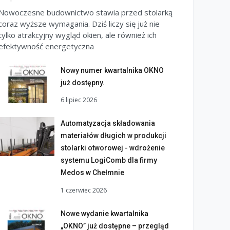
Nowoczesne budownictwo stawia przed stolarką
coraz wyższe wymagania. Dziś liczy się już nie
tylko atrakcyjny wygląd okien, ale również ich
efektywność energetyczna
Nowy numer kwartalnika OKNO
już dostępny.
6 lipiec 2026
Automatyzacja składowania
materiałów długich w produkcji
stolarki otworowej - wdrożenie
systemu LogiComb dla firmy
Medos w Chełmnie
1 czerwiec 2026
Nowe wydanie kwartalnika
„OKNO” już dostępne – przegląd