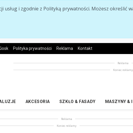
acji usług i zgodnie z Polityką prywatności. Możesz określi
Kiosk
Polityka prywatności
Reklama
Kontakt
Reklama
Koniec reklam
ŻALUZJE
AKCESORIA
SZKŁO & FASADY
MASZYNY & 
Reklama
Koniec reklamy