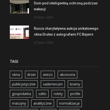
Dom pod inteligentną ochroną podczas
wakacji
28 lipiec 2026
Rusza charytatywna aukcja unikatowego
okna Drutex z autografami FC Bayern
22 lipiec 2026
TAGI
okna
drzwi
wiesci
akcesoria
publicystycznie
vademecum
bramy
gospodarka
szklo
rolety
profile
maszyny
analitycznie
normalizacja