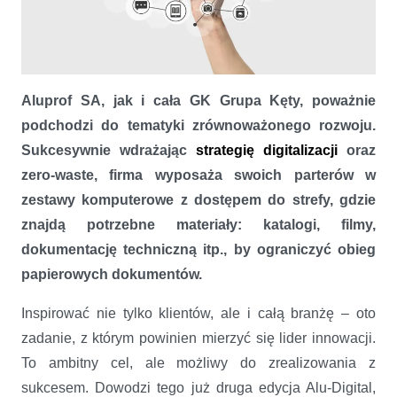
Ruszyła druga edycja Alu-Digital – programu digitalizacji materiałów
Aluprof SA, jak i cała GK Grupa Kęty, poważnie
Aluprof
podchodzi do tematyki zrównoważonego rozwoju.
Sukcesywnie wdrażając
strategię digitalizacji
oraz
zero-waste, firma wyposaża swoich parterów w
zestawy komputerowe z dostępem do strefy, gdzie
znajdą potrzebne materiały: katalogi, filmy,
dokumentację techniczną itp., by ograniczyć obieg
papierowych dokumentów.
Inspirować nie tylko klientów, ale i całą branżę – oto
zadanie, z którym powinien mierzyć się lider innowacji.
To ambitny cel, ale możliwy do zrealizowania z
sukcesem. Dowodzi tego już druga edycja Alu-Digital,