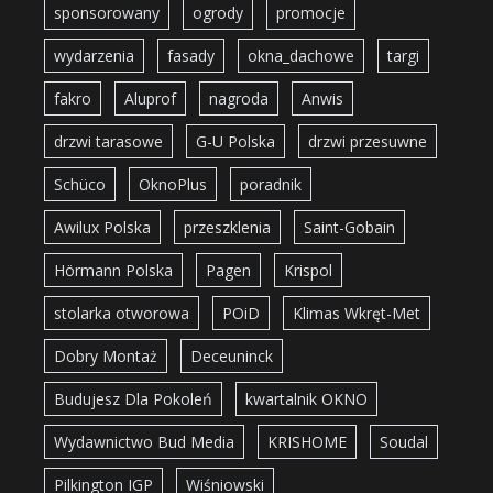
sponsorowany
ogrody
promocje
wydarzenia
fasady
okna_dachowe
targi
fakro
Aluprof
nagroda
Anwis
drzwi tarasowe
G-U Polska
drzwi przesuwne
Schüco
OknoPlus
poradnik
Awilux Polska
przeszklenia
Saint-Gobain
Hörmann Polska
Pagen
Krispol
stolarka otworowa
POiD
Klimas Wkręt-Met
Dobry Montaż
Deceuninck
Budujesz Dla Pokoleń
kwartalnik OKNO
Wydawnictwo Bud Media
KRISHOME
Soudal
Pilkington IGP
Wiśniowski