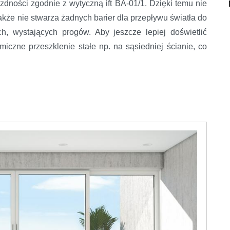
zdności zgodnie z wytyczną ift BA-01/1. Dzięki temu nie
także nie stwarza żadnych barier dla przepływu światła do
h, wystających progów. Aby jeszcze lepiej doświetlić
czne przeszklenie stałe np. na sąsiedniej ścianie, co