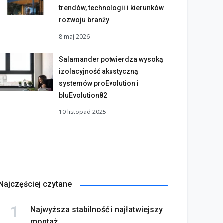
trendów, technologii i kierunków
rozwoju branży
8 maj 2026
Salamander potwierdza wysoką
izolacyjność akustyczną
systemów proEvolution i
bluEvolution82
10 listopad 2025
Najczęściej czytane
Najwyższa stabilność i najłatwiejszy
montaż