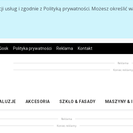
acji usług i zgodnie z Polityką prywatności. Możesz określi
Kiosk
Polityka prywatności
Reklama
Kontakt
Reklama
Koniec reklam
ŻALUZJE
AKCESORIA
SZKŁO & FASADY
MASZYNY & 
Reklama
Koniec reklamy