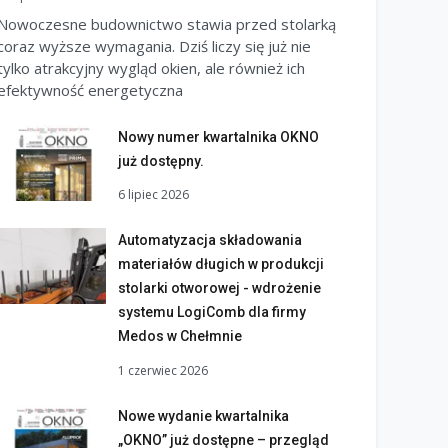
Nowoczesne budownictwo stawia przed stolarką
coraz wyższe wymagania. Dziś liczy się już nie
tylko atrakcyjny wygląd okien, ale również ich
efektywność energetyczna
Nowy numer kwartalnika OKNO
już dostępny.
6 lipiec 2026
Automatyzacja składowania
materiałów długich w produkcji
stolarki otworowej - wdrożenie
systemu LogiComb dla firmy
Medos w Chełmnie
1 czerwiec 2026
Nowe wydanie kwartalnika
„OKNO” już dostępne – przegląd