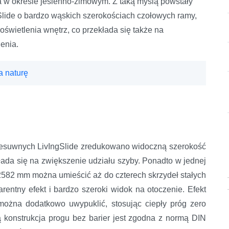
 w okresie jesienno-zimowym. Z taką myślą powstały
lide o bardzo wąskich szerokościach czołowych ramy,
świetlenia wnętrz, co przekłada się także na
enia.
a naturę
zesuwnych LivIngSlide zredukowano widoczną szerokość
łada się na zwiększenie udziału szyby. Ponadto w jednej
582 mm można umieścić aż do czterech skrzydeł stałych
entny efekt i bardzo szeroki widok na otoczenie. Efekt
można dodatkowo uwypuklić, stosując ciepły próg zero
 konstrukcja progu bez barier jest zgodna z normą DIN