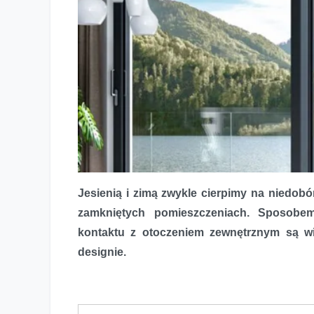
Jesienią i zimą zwykle cierpimy na niedob
zamkniętych pomieszczeniach. Sposobem
kontaktu z otoczeniem zewnętrznym są w
designie.
Widok i światło dzienne przez cały rok