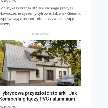
16 luty 2026
Logistyka w branży stolarki wymaga precyzji.
Nowoczesne systemy cyfrowe, takie jak Genetix,
usprawniają transport okien i drzwi, obniżając
koszty.
Koniec promocji
Hybrydowa przyszłość stolarki. Jak
Kömmerling łączy PVC i aluminium
28 lipiec 2026