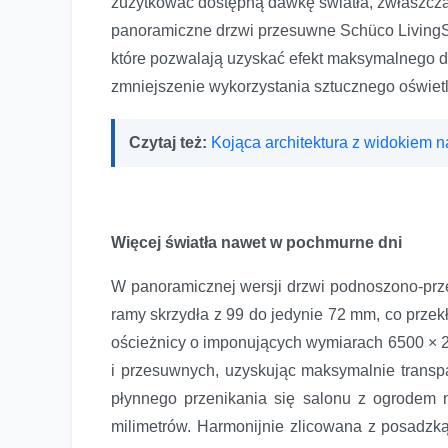
zużytkować dostępną dawkę światła, zwłaszcza
panoramiczne drzwi przesuwne Schüco LivingS
które pozwalają uzyskać efekt maksymalnego do
zmniejszenie wykorzystania sztucznego oświetl
Czytaj też:
Kojąca architektura z widokiem n
Więcej światła nawet w pochmurne dni
W panoramicznej wersji drzwi podnoszono-pr
ramy skrzydła z 99 do jedynie 72 mm, co przek
ościeżnicy o imponujących wymiarach 6500 × 2
i przesuwnych, uzyskując maksymalnie transpar
płynnego przenikania się salonu z ogrodem 
milimetrów. Harmonijnie zlicowana z posadzką