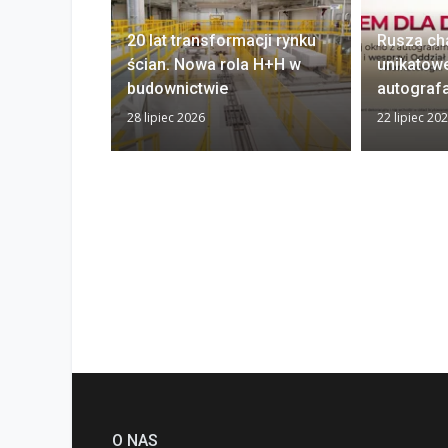
20 lat transformacji rynku
Rusza ch
ścian. Nowa rola H+H w
unikatow
budownictwie
autograf
28 lipiec 2026
22 lipiec 20
O NAS