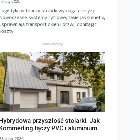
16 luty 2026
Logistyka w branży stolarki wymaga precyzji.
Nowoczesne systemy cyfrowe, takie jak Genetix,
usprawniają transport okien i drzwi, obniżając
koszty.
Koniec promocji
Hybrydowa przyszłość stolarki. Jak
Kömmerling łączy PVC i aluminium
28 lipiec 2026