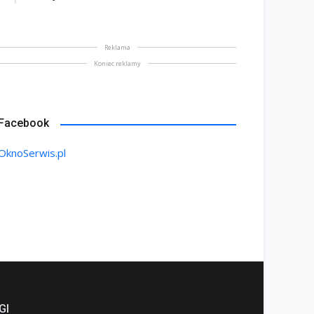
na bez tajemnic. Na co
rócić uwagę przed
Saint-Gobain prezentuje
Reklama
akupem
nowy film wizerunkowy
Koniec reklamy
lipiec 2026
13 lipiec 2026
Facebook
OknoSerwis.pl
GI