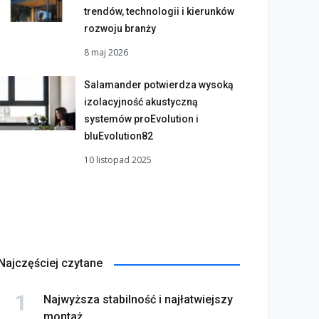
trendów, technologii i kierunków
rozwoju branży
8 maj 2026
Salamander potwierdza wysoką
izolacyjność akustyczną
systemów proEvolution i
bluEvolution82
10 listopad 2025
Najczęściej czytane
Najwyższa stabilność i najłatwiejszy
montaż