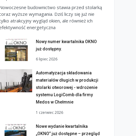
Nowoczesne budownictwo stawia przed stolarką
coraz wyższe wymagania. Dziś liczy się już nie
tylko atrakcyjny wygląd okien, ale również ich
efektywność energetyczna
Nowy numer kwartalnika OKNO
już dostępny.
6 lipiec 2026
Automatyzacja składowania
materiałów długich w produkcji
stolarki otworowej - wdrożenie
systemu LogiComb dla firmy
Medos w Chełmnie
1 czerwiec 2026
Nowe wydanie kwartalnika
„OKNO” już dostępne – przegląd