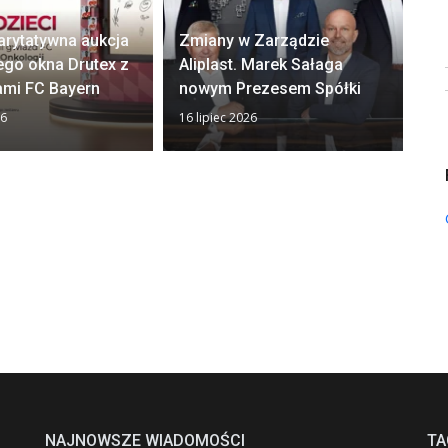
arytatywna aukcja
Zmiany w Zarządzie
Ok
ego okna Drutex z
Aliplast. Marek Sałaga
zw
ami FC Bayern
nowym Prezesem Spółki
z
26
16 lipiec 2026
13 
NAJNOWSZE WIADOMOŚCI
TA