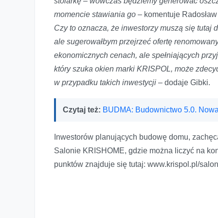
stolarkę – wówczas będziemy generować oszczęd
momencie stawiania go
– komentuje Radosław 
Czy to oznacza, że inwestorzy muszą się tutaj
ale sugerowałbym przejrzeć ofertę renomowanych
ekonomicznych cenach, ale spełniających przyj
który szuka okien marki KRISPOL, może zdecyd
w przypadku takich inwestycji
– dodaje Gibki.
Czytaj też:
BUDMA: Budownictwo 5.0. Nowa
Inwestorów planujących budowę domu, zachęcam
Salonie KRISHOME, gdzie można liczyć na kon
punktów znajduje się tutaj: www.krispol.pl/salo