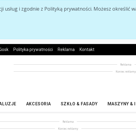
acji usług i zgodnie z Polityką prywatności. Możesz określi
Kiosk
Polityka prywatności
Reklama
Kontakt
Reklama
Koniec reklam
ŻALUZJE
AKCESORIA
SZKŁO & FASADY
MASZYNY & 
Reklama
Koniec reklamy