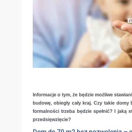
Informacje o tym, że będzie możliwe stawi
budowę, obiegły cały kraj. Czy takie dom
Nowa era budynków? Dom do 70 m2 bez pozwolenia
formalności trzeba będzie spełnić? I jaką 
przedsięwzięcie?
Dom do 70 m2 bez pozwolenia – c