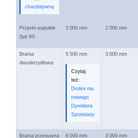
charytatywną
Przęsło wypukłe
3 000 mm
2 000 mm
(typ W)
Brama
5 500 mm
3 000 mm
dwuskrzydłowa
Czytaj
też:
Drutex ma
nowego
Dyrektora
Sprzedaży
Brama przesuwna
6 000 mm
3 000 mm