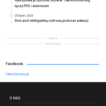
Hybrydowa przyszłość stolarki. Jak Kömmerling
łączy PVC i aluminium
28 lipiec 2026
Dom pod inteligentną ochroną podczas wakacji
Reklama
Koniec reklamy
Facebook
OknoSerwis.pl
O NAS