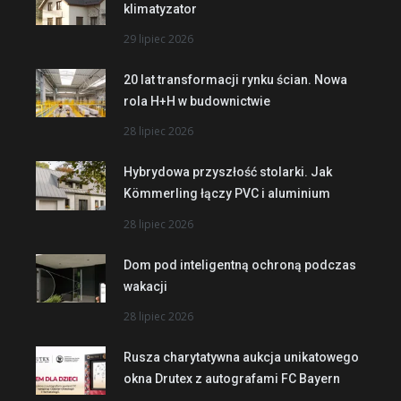
klimatyzator
29 lipiec 2026
20 lat transformacji rynku ścian. Nowa
rola H+H w budownictwie
28 lipiec 2026
Hybrydowa przyszłość stolarki. Jak
Kömmerling łączy PVC i aluminium
28 lipiec 2026
Dom pod inteligentną ochroną podczas
wakacji
28 lipiec 2026
Rusza charytatywna aukcja unikatowego
okna Drutex z autografami FC Bayern