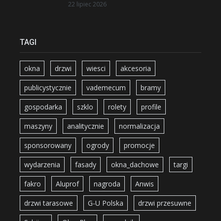
22 lipiec 2026
TAGI
okna
drzwi
wiesci
akcesoria
publicystycznie
vademecum
bramy
gospodarka
szklo
rolety
profile
maszyny
analitycznie
normalizacja
sponsorowany
ogrody
promocje
wydarzenia
fasady
okna_dachowe
targi
fakro
Aluprof
nagroda
Anwis
drzwi tarasowe
G-U Polska
drzwi przesuwne