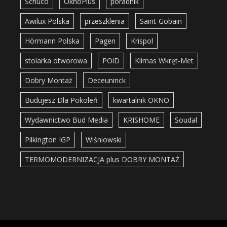
Schüco
OknoPlus
poradnik
Awilux Polska
przeszklenia
Saint-Gobain
Hörmann Polska
Pagen
Krispol
stolarka otworowa
POiD
Klimas Wkręt-Met
Dobry Montaż
Deceuninck
Budujesz Dla Pokoleń
kwartalnik OKNO
Wydawnictwo Bud Media
KRISHOME
Soudal
Pilkington IGP
Wiśniowski
TERMOMODERNIZACJA plus DOBRY MONTAŻ