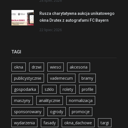
28 lipiec 2026
Rusza charytatywna aukcja unikatowego
okna Drutex z autografami FC Bayern
22 lipiec 2026
TAGI
okna
drzwi
wiesci
akcesoria
publicystycznie
vademecum
bramy
gospodarka
szklo
rolety
profile
maszyny
analitycznie
normalizacja
sponsorowany
ogrody
promocje
wydarzenia
fasady
okna_dachowe
targi