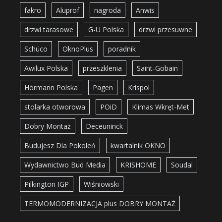
fakro
Aluprof
nagroda
Anwis
drzwi tarasowe
G-U Polska
drzwi przesuwne
Schüco
OknoPlus
poradnik
Awilux Polska
przeszklenia
Saint-Gobain
Hörmann Polska
Pagen
Krispol
stolarka otworowa
POiD
Klimas Wkręt-Met
Dobry Montaż
Deceuninck
Budujesz Dla Pokoleń
kwartalnik OKNO
Wydawnictwo Bud Media
KRISHOME
Soudal
Pilkington IGP
Wiśniowski
TERMOMODERNIZACJA plus DOBRY MONTAŻ