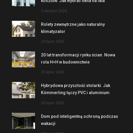
kosztów. Jak wybrać okna na lata
3 sierpień 2026
Rolety zewnętrzne jako naturalny
klimatyzator
29 lipiec 2026
20 lat transformacji rynku ścian. Nowa
rola H+H w budownictwie
28 lipiec 2026
Hybrydowa przyszłość stolarki. Jak
Kömmerling łączy PVC i aluminium
28 lipiec 2026
Dom pod inteligentną ochroną podczas
wakacji