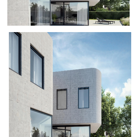
Kolejna premiera w OknoPlus: Reveal Hide – nowa odsłona ukrytego
skrzydła