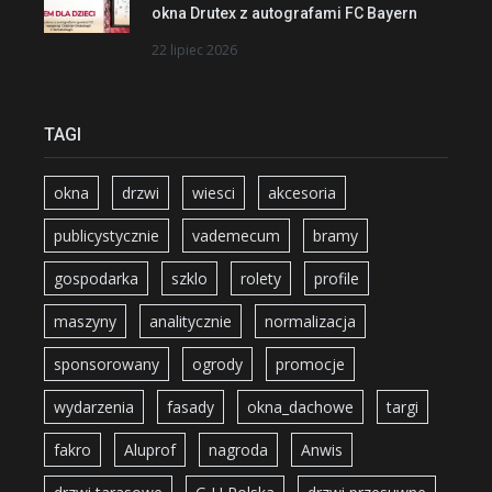
okna Drutex z autografami FC Bayern
22 lipiec 2026
TAGI
okna
drzwi
wiesci
akcesoria
publicystycznie
vademecum
bramy
gospodarka
szklo
rolety
profile
maszyny
analitycznie
normalizacja
sponsorowany
ogrody
promocje
wydarzenia
fasady
okna_dachowe
targi
fakro
Aluprof
nagroda
Anwis