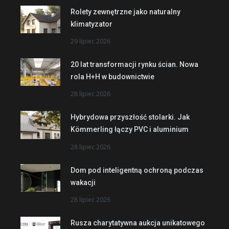
Rolety zewnętrzne jako naturalny
klimatyzator
29 lipiec 2026
20 lat transformacji rynku ścian. Nowa
rola H+H w budownictwie
28 lipiec 2026
Hybrydowa przyszłość stolarki. Jak
Kömmerling łączy PVC i aluminium
28 lipiec 2026
Dom pod inteligentną ochroną podczas
wakacji
28 lipiec 2026
Rusza charytatywna aukcja unikatowego