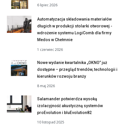
6 lipiec 2026
Automatyzacja składowania materiałów
długich w produkcji stolarki otworowej -
wdrożenie systemu LogiComb dla firmy
Medos w Chełmnie
1 czerwiec 2026
Nowe wydanie kwartalnika „OKNO” już
dostępne – przegląd trendów, technologii i
kierunków rozwoju branży
8 maj 2026
Salamander potwierdza wysoką
izolacyjność akustyczną systemów
proEvolution i bluEvolution82
10 listopad 2025