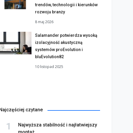
trendów, technologii i kierunków
rozwoju branży
8 maj 2026
Salamander potwierdza wysoką
izolacyjność akustyczną
systemów proEvolution i
bluEvolution82
10 listopad 2025
Najczęściej czytane
Najwyższa stabilność i najłatwiejszy
montaż