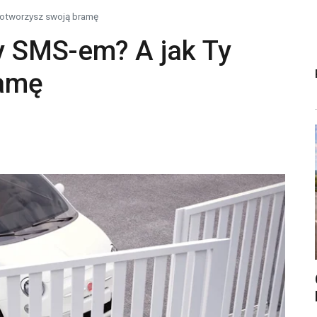
 otworzysz swoją bramę
y SMS-em? A jak Ty
ramę