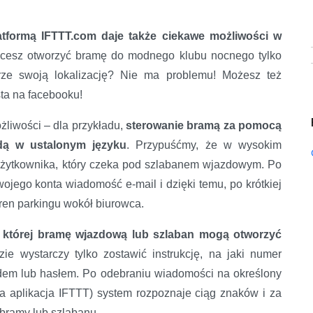
tformą IFTTT.com daje także ciekawe możliwości w
esz otworzyć bramę do modnego klubu nocnego tylko
erze swoją lokalizację? Nie ma problemu! Możesz też
ta na facebooku!
żliwości – dla przykładu,
sterowanie bramą za pomocą
dą w ustalonym języku
. Przypuśćmy, że w wysokim
 użytkownika, który czeka pod szlabanem wjazdowym. Po
wojego konta wiadomość e-mail i dzięki temu, po krótkiej
ren parkingu wokół biurowca.
 której bramę wjazdową lub szlaban mogą otworzyć
ie wystarczy tylko zostawić instrukcję, na jaki numer
dem lub hasłem. Po odebraniu wiadomości na określony
na aplikacja IFTTT) system rozpoznaje ciąg znaków i za
bramy lub szlabanu.