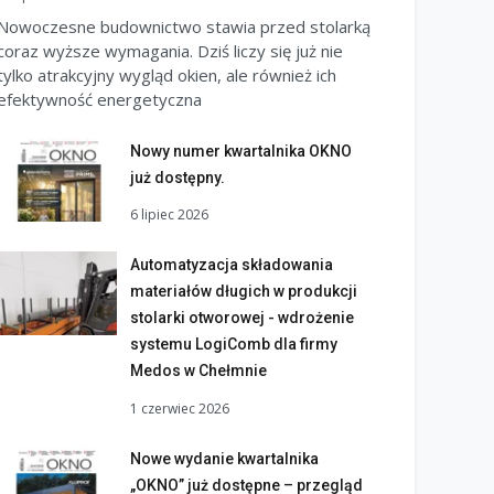
Nowoczesne budownictwo stawia przed stolarką
coraz wyższe wymagania. Dziś liczy się już nie
tylko atrakcyjny wygląd okien, ale również ich
efektywność energetyczna
Nowy numer kwartalnika OKNO
już dostępny.
6 lipiec 2026
Automatyzacja składowania
materiałów długich w produkcji
stolarki otworowej - wdrożenie
systemu LogiComb dla firmy
Medos w Chełmnie
1 czerwiec 2026
Nowe wydanie kwartalnika
„OKNO” już dostępne – przegląd