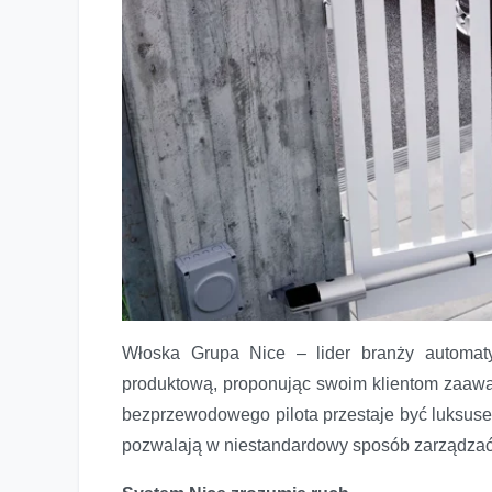
Włoska Grupa Nice – lider branży automat
produktową, proponując swoim klientom zaaw
Głosem, mailem czy SMS-em? A jak Ty otworzysz swoją
bezprzewodowego pilota przestaje być luksuse
pozwalają w niestandardowy sposób zarządza