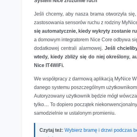
System Nice zrozumie ruch
Jeśli chcemy, aby nasza brama otworzyła się,
zastosowania sensorów ruchu z rodziny MyNic
się automatycznie, kiedy wykryty zostanie r
a domowym integratorem Nice Core odbywa się 
dodatkowej centrali alarmowej.
Jeśli chcieli
wtedy, kiedy zbliży się do niej określony
Nice IT4WiFi.
We współpracy z darmową aplikacją MyNice We
danego systemu poszczególnym użytkownikom, 
Autoryzowany użytkownik będzie mógł wówczas o
tylko… To dopiero początek niekonwencjonaln
samodzielnie w ustalonym promieniu.
Czytaj też:
Wybierz bramę i drzwi podczas bez