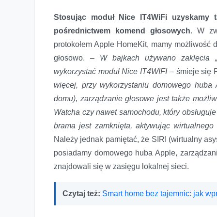
Stosując moduł Nice IT4WiFi uzyskamy t
pośrednictwem komend głosowych
. W zw
protokołem Apple HomeKit, mamy możliwość do
głosowo.
– W bajkach używano zaklęcia „S
wykorzystać moduł Nice IT4WIFI
– śmieje się 
więcej, przy wykorzystaniu domowego huba A
domu), zarządzanie głosowe jest także możliwe
Watcha czy nawet samochodu, który obsługuje
brama jest zamknięta, aktywując wirtualneg
Należy jednak pamiętać, że SIRI (wirtualny asys
posiadamy domowego huba Apple, zarządzanie
znajdowali się w zasięgu lokalnej sieci.
Czytaj też:
Smart home bez tajemnic: jak wp