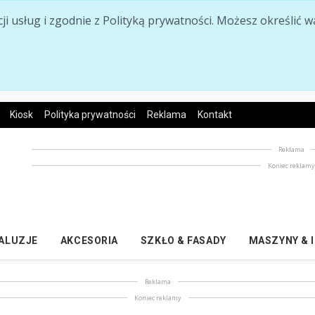
acji usług i zgodnie z Polityką prywatności. Możesz określi
Kiosk
Polityka prywatności
Reklama
Kontakt
Reklama
Koniec reklam
ŻALUZJE
AKCESORIA
SZKŁO & FASADY
MASZYNY & 
Reklama
Koniec reklamy