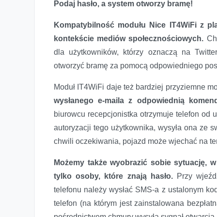
Podaj hasło, a system otworzy bramę!
Kompatybilność modułu Nice IT4WiFi z pla
kontekście mediów społecznościowych.
Chc
dla użytkowników, którzy oznaczą na Twitt
otworzyć bramę za pomocą odpowiedniego pos
Moduł IT4WiFi daje też bardziej przyziemne mo
wysłanego e-maila z odpowiednią komen
biurowcu recepcjonistka otrzymuje telefon od
autoryzacji tego użytkownika, wysyła ona ze s
chwili oczekiwania, pojazd może wjechać na te
Możemy także wyobrazić sobie sytuację, w
tylko osoby, które znają hasło.
Przy wjeźdz
telefonu należy wysłać SMS-a z ustalonym ko
telefon (na którym jest zainstalowana bezpłat
pośrednictwem chmury wysyła sygnał otwarcia 