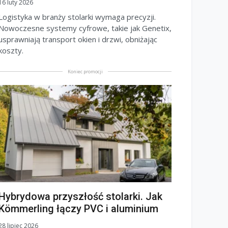
16 luty 2026
Logistyka w branży stolarki wymaga precyzji.
Nowoczesne systemy cyfrowe, takie jak Genetix,
usprawniają transport okien i drzwi, obniżając
koszty.
Koniec promocji
Hybrydowa przyszłość stolarki. Jak
Kömmerling łączy PVC i aluminium
28 lipiec 2026