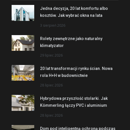
Jedna decyzja, 20 lat komfortu albo
kosztów. Jak wybrać okna na lata
3 sierpień 2026
Rolety zewnętrzne jako naturalny
klimatyzator
29 lipiec 2026
20 lat transformacji rynku ścian. Nowa
rola H+H w budownictwie
28 lipiec 2026
Hybrydowa przyszłość stolarki. Jak
Kömmerling łączy PVC i aluminium
28 lipiec 2026
Dom pod inteligentną ochroną podczas