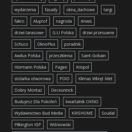
wydarzenia
fasady
okna_dachowe
targi
fakro
Aluprof
nagroda
Anwis
drzwi tarasowe
G-U Polska
drzwi przesuwne
Schüco
OknoPlus
poradnik
Awilux Polska
przeszklenia
Saint-Gobain
Hörmann Polska
Pagen
Krispol
stolarka otworowa
POiD
Klimas Wkręt-Met
Dobry Montaż
Deceuninck
Budujesz Dla Pokoleń
kwartalnik OKNO
Wydawnictwo Bud Media
KRISHOME
Soudal
Pilkington IGP
Wiśniowski