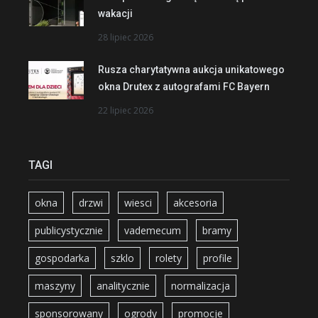
wakacji
28 lipiec 2026
Rusza charytatywna aukcja unikatowego
okna Drutex z autografami FC Bayern
22 lipiec 2026
TAGI
okna
drzwi
wiesci
akcesoria
publicystycznie
vademecum
bramy
gospodarka
szklo
rolety
profile
maszyny
analitycznie
normalizacja
sponsorowany
ogrody
promocje