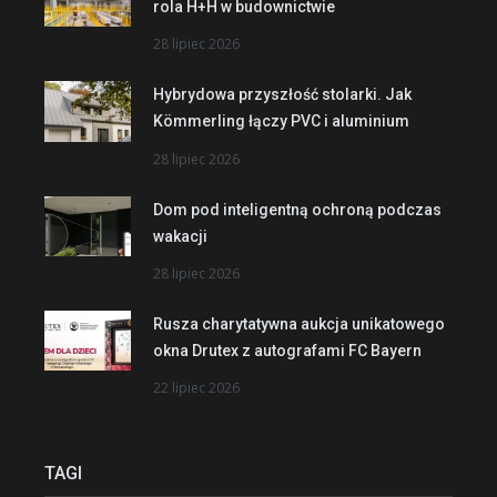
rola H+H w budownictwie
28 lipiec 2026
Hybrydowa przyszłość stolarki. Jak
Kömmerling łączy PVC i aluminium
28 lipiec 2026
Dom pod inteligentną ochroną podczas
wakacji
28 lipiec 2026
Rusza charytatywna aukcja unikatowego
okna Drutex z autografami FC Bayern
22 lipiec 2026
TAGI