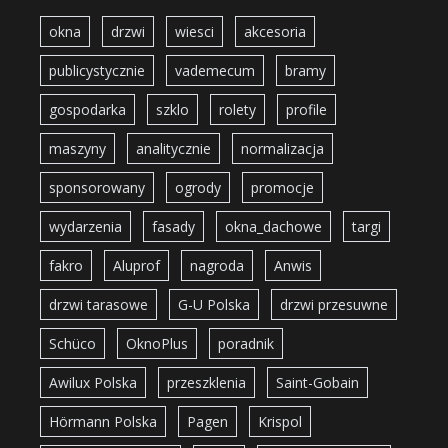
okna
drzwi
wiesci
akcesoria
publicystycznie
vademecum
bramy
gospodarka
szklo
rolety
profile
maszyny
analitycznie
normalizacja
sponsorowany
ogrody
promocje
wydarzenia
fasady
okna_dachowe
targi
fakro
Aluprof
nagroda
Anwis
drzwi tarasowe
G-U Polska
drzwi przesuwne
Schüco
OknoPlus
poradnik
Awilux Polska
przeszklenia
Saint-Gobain
Hörmann Polska
Pagen
Krispol