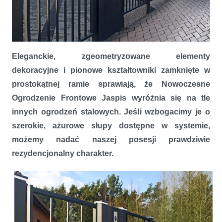
Eleganckie, zgeometryzowane elementy
W dobrym stylu – ogrodzenie Jaspis marki Plast-Met Systemy
dekoracyjne i pionowe kształtowniki zamknięte w
Ogrodzeniowe
prostokątnej ramie sprawiają, że Nowoczesne
Ogrodzenie Frontowe Jaspis wyróżnia się na tle
innych ogrodzeń stalowych. Jeśli wzbogacimy je o
szerokie, ażurowe słupy dostępne w systemie,
możemy nadać naszej posesji prawdziwie
rezydencjonalny charakter.