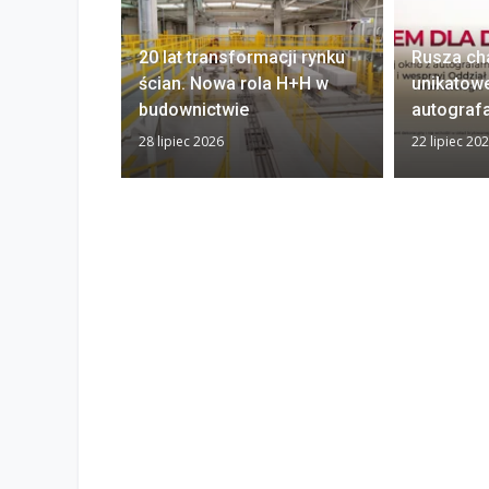
20 lat transformacji rynku
Rusza ch
ścian. Nowa rola H+H w
unikatow
budownictwie
autograf
28 lipiec 2026
22 lipiec 20