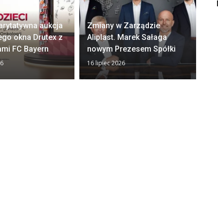
arytatywna aukcja
Zmiany w Zarządzie
Ok
ego okna Drutex z
Aliplast. Marek Sałaga
zw
ami FC Bayern
nowym Prezesem Spółki
z
26
16 lipiec 2026
13 