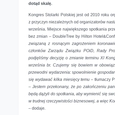
dotąd skalę.
Kongres Stolarki Polskiej jest od 2010 roku 
z przyczyn niezależnych od organizatorów nast
września. Miejsce największego spotkania prze
bez zmian – DoubleTree by Hilton Hotel&Con
związaną z rosnącym zagrożeniem koronawir
członków Zarządu Związku POiD, Rady Prog
podjęliśmy decyzję o zmianie terminu XI Kongr
września br. Czujemy się bowiem w obowiąz
przewodni wydarzenia: spowolnienie gospodarcz
się wydawać kilka miesięcy temu
– tłumaczy P
–
Jestem przekonany, że po zakończeniu pande
będą dążyli do spotkania, aby wymienić się s
w trudnej rzeczywistości biznesowej, a więc 
–
dodaje.