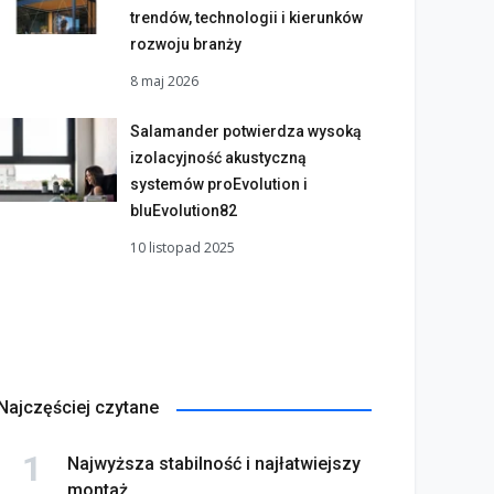
trendów, technologii i kierunków
rozwoju branży
8 maj 2026
Salamander potwierdza wysoką
izolacyjność akustyczną
systemów proEvolution i
bluEvolution82
10 listopad 2025
Najczęściej czytane
Najwyższa stabilność i najłatwiejszy
montaż