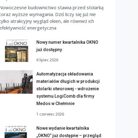
Nowoczesne budownictwo stawia przed stolarką
coraz wyższe wymagania. Dziś liczy się już nie
tylko atrakcyjny wygląd okien, ale również ich
efektywność energetyczna
Nowy numer kwartalnika OKNO
już dostępny.
6 lipiec 2026
Automatyzacja składowania
materiałów długich w produkcji
stolarki otworowej - wdrożenie
systemu LogiComb dla firmy
Medos w Chełmnie
1 czerwiec 2026
Nowe wydanie kwartalnika
„OKNO” już dostępne – przegląd