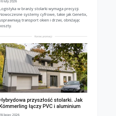
16 luty 2026
Logistyka w branży stolarki wymaga precyzji.
Nowoczesne systemy cyfrowe, takie jak Genetix,
usprawniają transport okien i drzwi, obniżając
koszty.
Koniec promocji
Hybrydowa przyszłość stolarki. Jak
Kömmerling łączy PVC i aluminium
28 lipiec 2026