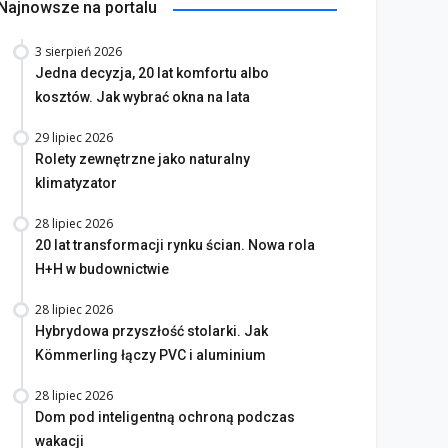
Najnowsze na portalu
na bez tajemnic. Na co
3 sierpień 2026
Jedna decyzja, 20 lat komfortu albo
rócić uwagę przed
Saint-Gobain prezentuje
kosztów. Jak wybrać okna na lata
akupem
nowy film wizerunkowy
lipiec 2026
13 lipiec 2026
29 lipiec 2026
Rolety zewnętrzne jako naturalny
klimatyzator
28 lipiec 2026
20 lat transformacji rynku ścian. Nowa rola
H+H w budownictwie
28 lipiec 2026
Hybrydowa przyszłość stolarki. Jak
Kömmerling łączy PVC i aluminium
28 lipiec 2026
Dom pod inteligentną ochroną podczas
wakacji