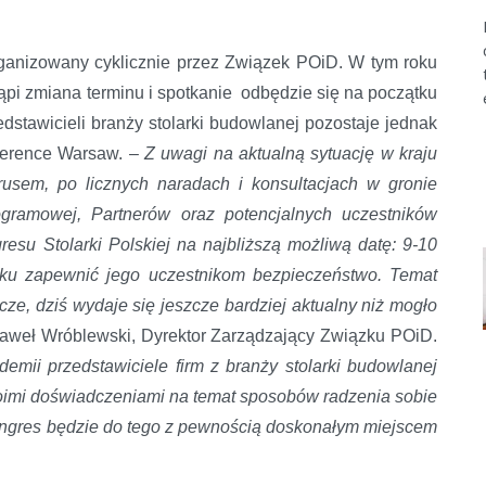
organizowany cyklicznie przez Związek POiD. W tym roku
ąpi zmiana terminu i spotkanie odbędzie się na początku
dstawicieli branży stolarki budowlanej pozostaje jednak
ference Warsaw. –
Z uwagi na aktualną sytuację w kraju
usem, po licznych naradach i konsultacjach w gronie
ramowej, Partnerów oraz potencjalnych uczestników
esu Stolarki Polskiej na najbliższą możliwą datę: 9-10
ku zapewnić jego uczestnikom bezpieczeństwo. Temat
e, dziś wydaje się jeszcze bardziej aktualny niż mogło
aweł Wróblewski, Dyrektor Zarządzający Związku POiD.
mii przedstawiciele firm z branży stolarki budowlanej
woimi doświadczeniami na temat sposobów radzenia sobie
Kongres będzie do tego z pewnością doskonałym miejscem