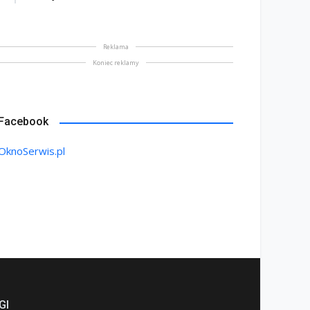
Reklama
Koniec reklamy
Facebook
OknoSerwis.pl
GI