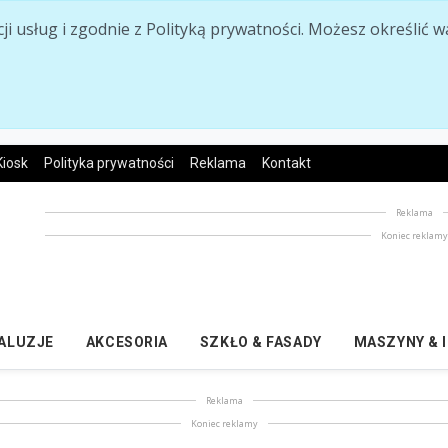
acji usług i zgodnie z Polityką prywatności. Możesz określi
Kiosk
Polityka prywatności
Reklama
Kontakt
Reklama
Koniec reklam
ŻALUZJE
AKCESORIA
SZKŁO & FASADY
MASZYNY & 
Reklama
Koniec reklamy