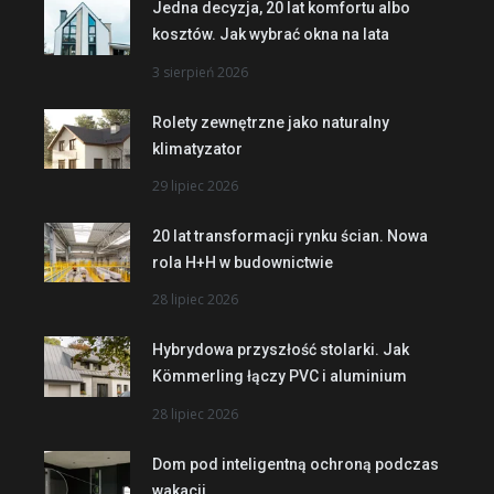
Jedna decyzja, 20 lat komfortu albo
kosztów. Jak wybrać okna na lata
3 sierpień 2026
Rolety zewnętrzne jako naturalny
klimatyzator
29 lipiec 2026
20 lat transformacji rynku ścian. Nowa
rola H+H w budownictwie
28 lipiec 2026
Hybrydowa przyszłość stolarki. Jak
Kömmerling łączy PVC i aluminium
28 lipiec 2026
Dom pod inteligentną ochroną podczas
wakacji