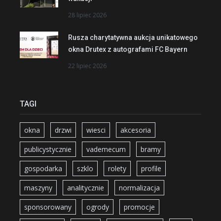
28 lipiec 2026
Rusza charytatywna aukcja unikatowego
okna Drutex z autografami FC Bayern
22 lipiec 2026
TAGI
okna
drzwi
wiesci
akcesoria
publicystycznie
vademecum
bramy
gospodarka
szklo
rolety
profile
maszyny
analitycznie
normalizacja
sponsorowany
ogrody
promocje