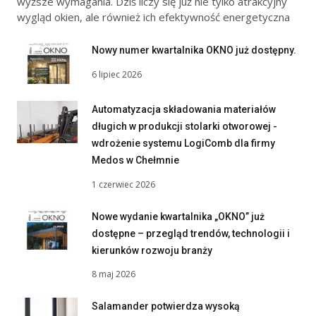
wyższe wymagania. Dziś liczy się już nie tylko atrakcyjny
wygląd okien, ale również ich efektywność energetyczna
Nowy numer kwartalnika OKNO już dostępny.
6 lipiec 2026
Automatyzacja składowania materiałów
długich w produkcji stolarki otworowej -
wdrożenie systemu LogiComb dla firmy
Medos w Chełmnie
1 czerwiec 2026
Nowe wydanie kwartalnika „OKNO” już
dostępne – przegląd trendów, technologii i
kierunków rozwoju branży
8 maj 2026
Salamander potwierdza wysoką