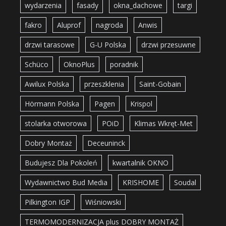
wydarzenia
fasady
okna_dachowe
targi
fakro
Aluprof
nagroda
Anwis
drzwi tarasowe
G-U Polska
drzwi przesuwne
Schüco
OknoPlus
poradnik
Awilux Polska
przeszklenia
Saint-Gobain
Hörmann Polska
Pagen
Krispol
stolarka otworowa
POiD
Klimas Wkręt-Met
Dobry Montaż
Deceuninck
Budujesz Dla Pokoleń
kwartalnik OKNO
Wydawnictwo Bud Media
KRISHOME
Soudal
Pilkington IGP
Wiśniowski
TERMOMODERNIZACJA plus DOBRY MONTAŻ