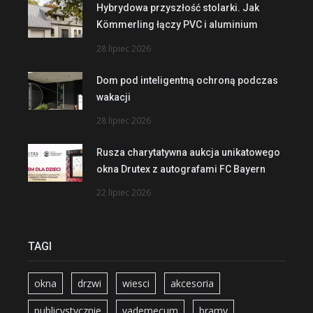
Hybrydowa przyszłość stolarki. Jak
Kömmerling łączy PVC i aluminium
28 lipiec 2026
Dom pod inteligentną ochroną podczas
wakacji
28 lipiec 2026
Rusza charytatywna aukcja unikatowego
okna Drutex z autografami FC Bayern
22 lipiec 2026
TAGI
okna
drzwi
wiesci
akcesoria
publicystycznie
vademecum
bramy