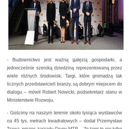
- Budownictwo jest ważną gałęzią gospodarki, a
jednocześnie szeroką dziedziną reprezentowaną przez
wiele różnych środowisk. Targi, które gromadzą tak
licznych przedstawicieli branży, są dobrym miejscem do
dialogu – mówił Robert Nowicki, podsekretarz stanu w
Ministerstwie Rozwoju.
- Gościmy na naszym terenie około tysiąca wystawców
na 45 tys. metrach kwadratowych – dodał Przemysław
Trawa, prezes zarządu Grupy MTP. – Te targi to nie tylko