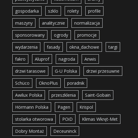
gospodarka
szklo
rolety
profile
maszyny
analitycznie
normalizacja
sponsorowany
ogrody
promocje
wydarzenia
fasady
okna_dachowe
targi
fakro
Aluprof
nagroda
Anwis
drzwi tarasowe
G-U Polska
drzwi przesuwne
Schüco
OknoPlus
poradnik
Awilux Polska
przeszklenia
Saint-Gobain
Hörmann Polska
Pagen
Krispol
stolarka otworowa
POiD
Klimas Wkręt-Met
Dobry Montaż
Deceuninck