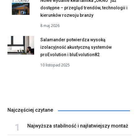
Nowe wydanie kwartalnika „OKNO” już
dostępne – przegląd trendów, technologii i
kierunków rozwoju branży
8 maj 2026
Salamander potwierdza wysoką
izolacyjność akustyczną systemów
proEvolution i bluEvolution82
10 listopad 2025
Najczęściej czytane
Najwyższa stabilność i najłatwiejszy montaż