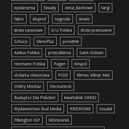
wydarzenia
fasady
okna_dachowe
targi
fakro
Aluprof
nagroda
Anwis
drzwi tarasowe
G-U Polska
drzwi przesuwne
Schüco
OknoPlus
poradnik
Awilux Polska
przeszklenia
Saint-Gobain
Hörmann Polska
Pagen
Krispol
stolarka otworowa
POiD
Klimas Wkręt-Met
Dobry Montaż
Deceuninck
Budujesz Dla Pokoleń
kwartalnik OKNO
Wydawnictwo Bud Media
KRISHOME
Soudal
Pilkington IGP
Wiśniowski