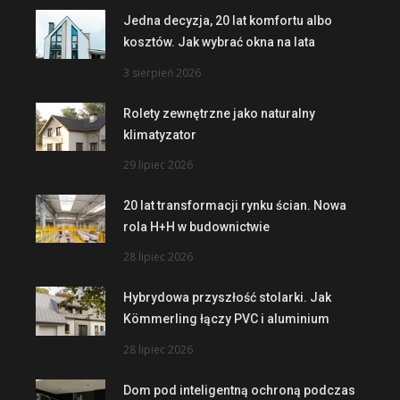
Jedna decyzja, 20 lat komfortu albo
kosztów. Jak wybrać okna na lata
3 sierpień 2026
Rolety zewnętrzne jako naturalny
klimatyzator
29 lipiec 2026
20 lat transformacji rynku ścian. Nowa
rola H+H w budownictwie
28 lipiec 2026
Hybrydowa przyszłość stolarki. Jak
Kömmerling łączy PVC i aluminium
28 lipiec 2026
Dom pod inteligentną ochroną podczas