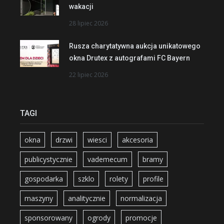
wakacji
28 lipiec 2026
Rusza charytatywna aukcja unikatowego
okna Drutex z autografami FC Bayern
22 lipiec 2026
TAGI
okna
drzwi
wiesci
akcesoria
publicystycznie
vademecum
bramy
gospodarka
szklo
rolety
profile
maszyny
analitycznie
normalizacja
sponsorowany
ogrody
promocje