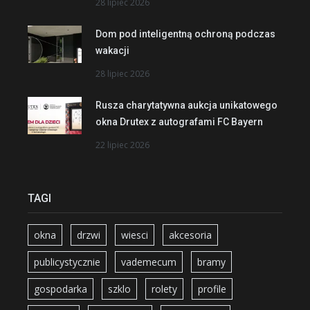
28 lipiec 2026
Dom pod inteligentną ochroną podczas
wakacji
28 lipiec 2026
Rusza charytatywna aukcja unikatowego
okna Drutex z autografami FC Bayern
22 lipiec 2026
TAGI
okna
drzwi
wiesci
akcesoria
publicystycznie
vademecum
bramy
gospodarka
szklo
rolety
profile