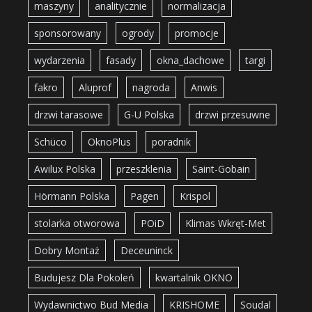
maszyny
analitycznie
normalizacja
sponsorowany
ogrody
promocje
wydarzenia
fasady
okna_dachowe
targi
fakro
Aluprof
nagroda
Anwis
drzwi tarasowe
G-U Polska
drzwi przesuwne
Schüco
OknoPlus
poradnik
Awilux Polska
przeszklenia
Saint-Gobain
Hörmann Polska
Pagen
Krispol
stolarka otworowa
POiD
Klimas Wkręt-Met
Dobry Montaż
Deceuninck
Budujesz Dla Pokoleń
kwartalnik OKNO
Wydawnictwo Bud Media
KRISHOME
Soudal