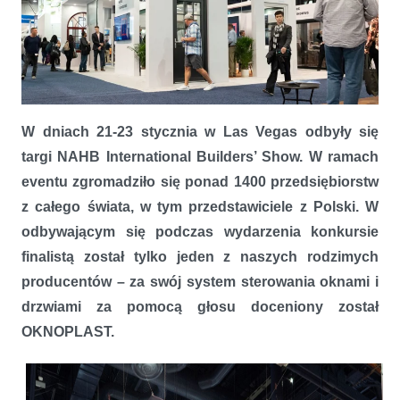
OKNOPLAST jako jedyny producent spoza Ameryki Północnej
finalistą na targach budowlanych w USA
W dniach 21-23 stycznia w Las Vegas odbyły się
targi NAHB International Builders’ Show. W ramach
eventu zgromadziło się ponad 1400 przedsiębiorstw
z całego świata, w tym przedstawiciele z Polski. W
odbywającym się podczas wydarzenia konkursie
finalistą został tylko jeden z naszych rodzimych
producentów – za swój system sterowania oknami i
drzwiami za pomocą głosu doceniony został
OKNOPLAST.