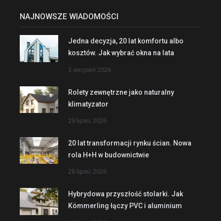
NAJNOWSZE WIADOMOŚCI
Jedna decyzja, 20 lat komfortu albo
kosztów. Jak wybrać okna na lata
3 sierpień 2026
Rolety zewnętrzne jako naturalny
klimatyzator
29 lipiec 2026
20 lat transformacji rynku ścian. Nowa
rola H+H w budownictwie
28 lipiec 2026
Hybrydowa przyszłość stolarki. Jak
Kömmerling łączy PVC i aluminium