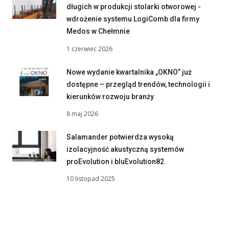
długich w produkcji stolarki otworowej -
wdrożenie systemu LogiComb dla firmy
Medos w Chełmnie
1 czerwiec 2026
Nowe wydanie kwartalnika „OKNO” już
dostępne – przegląd trendów, technologii i
kierunków rozwoju branży
8 maj 2026
Salamander potwierdza wysoką
izolacyjność akustyczną systemów
proEvolution i bluEvolution82
10 listopad 2025