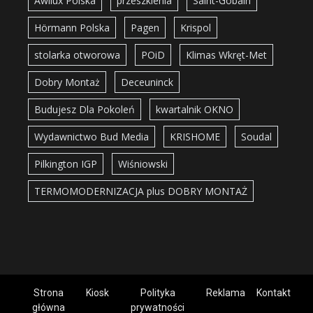
Awilux Polska
przeszklenia
Saint-Gobain
Hörmann Polska
Pagen
Krispol
stolarka otworowa
POiD
Klimas Wkręt-Met
Dobry Montaż
Deceuninck
Budujesz Dla Pokoleń
kwartalnik OKNO
Wydawnictwo Bud Media
KRISHOME
Soudal
Pilkington IGP
Wiśniowski
TERMOMODERNIZACJA plus DOBRY MONTAŻ
Strona
Kiosk
Polityka
Reklama
Kontakt
główna
prywatności