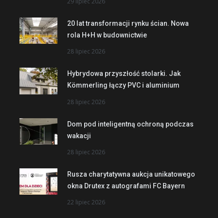
29 lipiec 2026
20 lat transformacji rynku ścian. Nowa
rola H+H w budownictwie
28 lipiec 2026
Hybrydowa przyszłość stolarki. Jak
Kömmerling łączy PVC i aluminium
28 lipiec 2026
Dom pod inteligentną ochroną podczas
wakacji
28 lipiec 2026
Rusza charytatywna aukcja unikatowego
okna Drutex z autografami FC Bayern
22 lipiec 2026