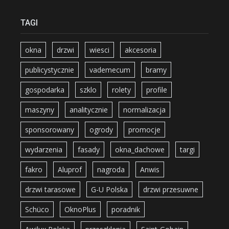
TAGI
okna
drzwi
wiesci
akcesoria
publicystycznie
vademecum
bramy
gospodarka
szklo
rolety
profile
maszyny
analitycznie
normalizacja
sponsorowany
ogrody
promocje
wydarzenia
fasady
okna_dachowe
targi
fakro
Aluprof
nagroda
Anwis
drzwi tarasowe
G-U Polska
drzwi przesuwne
Schüco
OknoPlus
poradnik