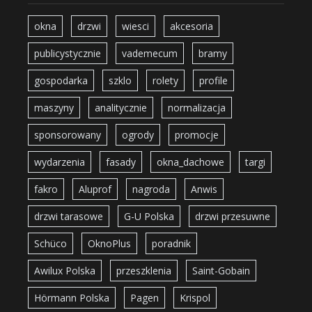
okna
drzwi
wiesci
akcesoria
publicystycznie
vademecum
bramy
gospodarka
szklo
rolety
profile
maszyny
analitycznie
normalizacja
sponsorowany
ogrody
promocje
wydarzenia
fasady
okna_dachowe
targi
fakro
Aluprof
nagroda
Anwis
drzwi tarasowe
G-U Polska
drzwi przesuwne
Schüco
OknoPlus
poradnik
Awilux Polska
przeszklenia
Saint-Gobain
Hörmann Polska
Pagen
Krispol