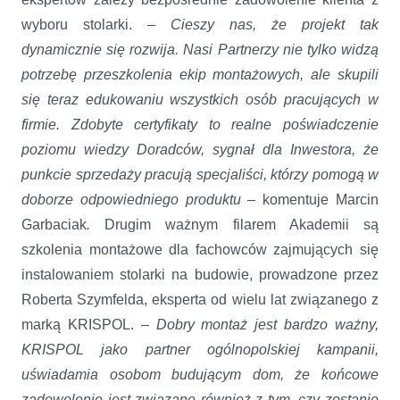
wyboru stolarki. –
Cieszy nas, że projekt tak
dynamicznie się rozwija. Nasi Partnerzy nie tylko widzą
potrzebę przeszkolenia ekip montażowych, ale skupili
się teraz edukowaniu wszystkich osób pracujących w
firmie. Zdobyte certyfikaty to realne poświadczenie
poziomu wiedzy Doradców, sygnał dla Inwestora, że
punkcie sprzedaży pracują specjaliści, którzy pomogą w
doborze odpowiedniego produktu –
komentuje Marcin
Garbaciak
.
Drugim ważnym filarem Akademii są
szkolenia montażowe dla fachowców zajmujących się
instalowaniem stolarki na budowie, prowadzone przez
Roberta Szymfelda, eksperta od wielu lat związanego z
marką KRISPOL. –
Dobry montaż jest bardzo ważny,
KRISPOL jako partner ogólnopolskiej kampanii,
uświadamia osobom budującym dom, że końcowe
zadowolenie jest związane również z tym, czy zostanie