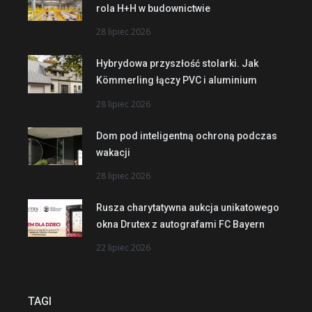
rola H+H w budownictwie
28 lipiec 2026
Hybrydowa przyszłość stolarki. Jak
Kömmerling łączy PVC i aluminium
28 lipiec 2026
Dom pod inteligentną ochroną podczas
wakacji
28 lipiec 2026
Rusza charytatywna aukcja unikatowego
okna Drutex z autografami FC Bayern
22 lipiec 2026
TAGI