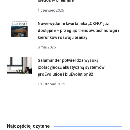
Medos w Chełmnie
1 czerwiec 2026
Nowe wydanie kwartalnika „OKNO” już
dostępne – przegląd trendów, technologii i
kierunków rozwoju branży
8 maj 2026
Salamander potwierdza wysoką
izolacyjność akustyczną systemów
proEvolution i bluEvolution82
10 listopad 2025
Najczęściej czytane