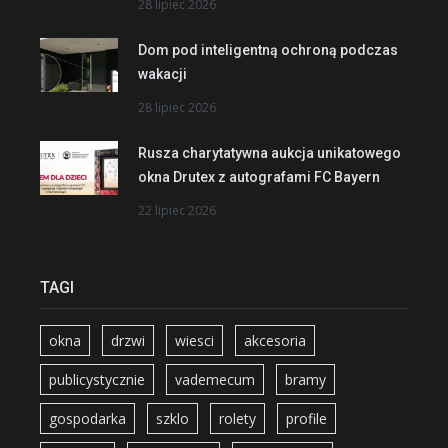
28 lipiec 2026
Dom pod inteligentną ochroną podczas
wakacji
28 lipiec 2026
Rusza charytatywna aukcja unikatowego
okna Drutex z autografami FC Bayern
22 lipiec 2026
TAGI
okna
drzwi
wiesci
akcesoria
publicystycznie
vademecum
bramy
gospodarka
szklo
rolety
profile