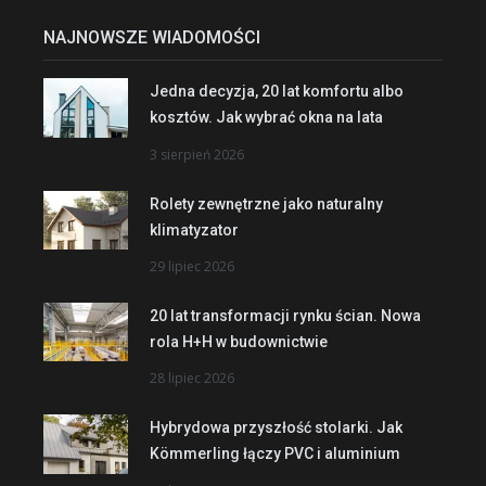
NAJNOWSZE WIADOMOŚCI
Jedna decyzja, 20 lat komfortu albo
kosztów. Jak wybrać okna na lata
3 sierpień 2026
Rolety zewnętrzne jako naturalny
klimatyzator
29 lipiec 2026
20 lat transformacji rynku ścian. Nowa
rola H+H w budownictwie
28 lipiec 2026
Hybrydowa przyszłość stolarki. Jak
Kömmerling łączy PVC i aluminium