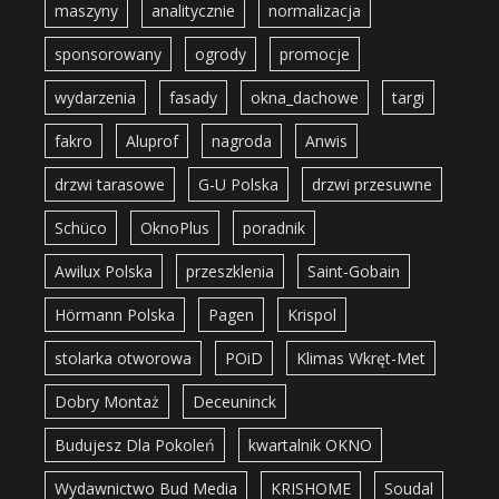
maszyny
analitycznie
normalizacja
sponsorowany
ogrody
promocje
wydarzenia
fasady
okna_dachowe
targi
fakro
Aluprof
nagroda
Anwis
drzwi tarasowe
G-U Polska
drzwi przesuwne
Schüco
OknoPlus
poradnik
Awilux Polska
przeszklenia
Saint-Gobain
Hörmann Polska
Pagen
Krispol
stolarka otworowa
POiD
Klimas Wkręt-Met
Dobry Montaż
Deceuninck
Budujesz Dla Pokoleń
kwartalnik OKNO
Wydawnictwo Bud Media
KRISHOME
Soudal